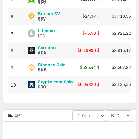
BCH
Bitcoin SV (BSV) Price, Charts and M
Bitcoin SV
$24.37
$3,410,564,9
6
BSV
Litecoin (LTC) Price, Charts and Market
Litecoin
$45.50
$2,821,224,6
7
LTC
Cardano (ADA) Price, Charts and Marke
Cardano
$0.19990
$2,815,171,0
8
ADA
Binance Coin (BNB) Price, Charts
Binance Coin
$595.44
$2,567,926,9
9
BNB
Crypto.com Coin (CRO) Price, 
Crypto.com Coin
$0.04820
$2,425,358,9
10
CRO
차트