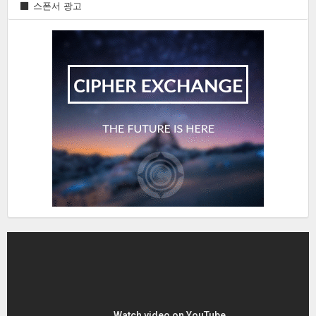
화
스폰서 광고
폐
뉴
스