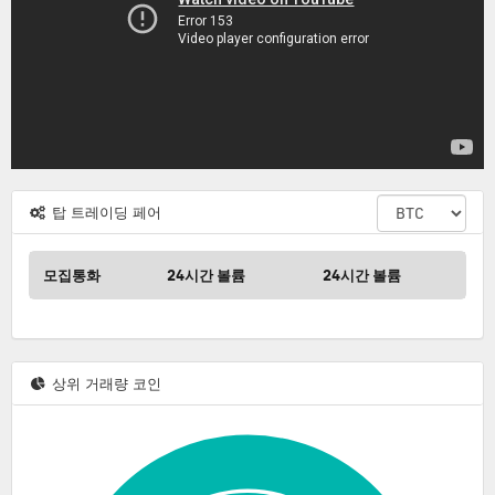
탑
탑 트레이딩 페어
트
레
이
모집통화
24시간 볼륨
24시간 볼륨
딩
페
어
상
상위 거래량 코인
위
거
래
량
코