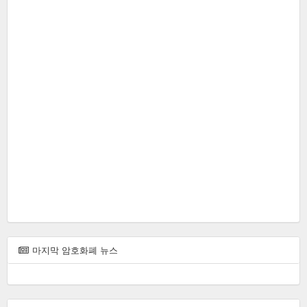
마
마지막 암호화폐 뉴스
지
막
암
호