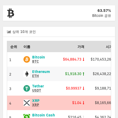
63.57%
Bitcoin 공유
상
상위 10개 코인
위
10
개
순위
이름
가격
시가 총
코
인
Bitcoin (BTC) Price, Charts and Market 
Bitcoin
$64,884.73
$170,453,268,4
1
BTC
Ethereum (ETH) Price, Charts and Ma
Ethereum
$1,918.30
$26,438,223,0
2
ETH
Tether (USDT) Price, Charts and Market 
Tether
$0.99937
$9,188,718,1
3
USDT
XRP (XRP) Price, Charts and Market Cap
XRP
$1.04
$8,165,668,8
4
XRP
Bitcoin Cash (BCH) Price, Charts 
Bitcoin Cash
$216.45
$4,362,741,1
5