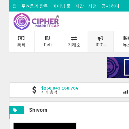
집
두려움과 탐욕
마이닝 풀
지갑
사전
공시 하다
통화
Defi
거래소
ICO's
뉴
$268,043,168,764
시가 총액
Shivom