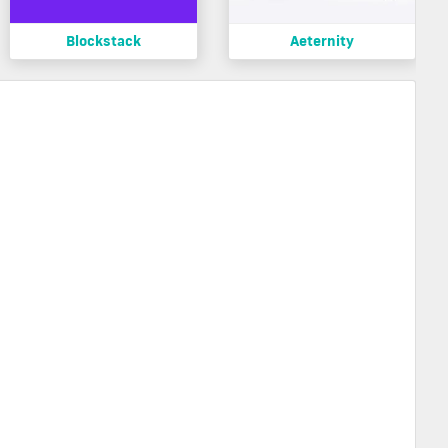
Blockstack
Aeternity