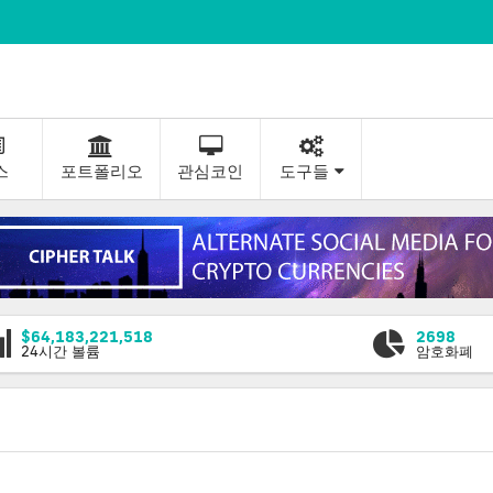
스
포트폴리오
관심코인
도구들
$64,183,221,518
2698
24시간 볼륨
암호화폐