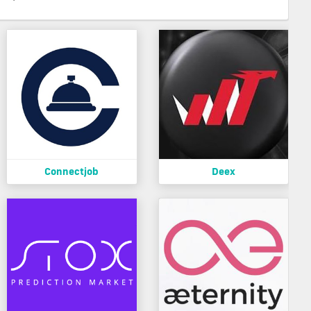
Connectjob
Deex