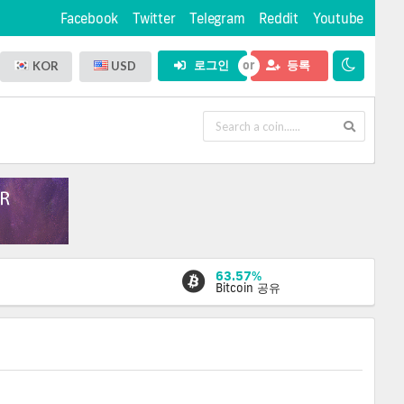
Facebook
Twitter
Telegram
Reddit
Youtube
로그인
등록
KOR
USD
63.57%
Bitcoin 공유