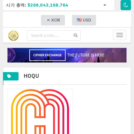
시가 총액:
$268,043,168,764
KOR
USD
Toggle
navigat
HOQU