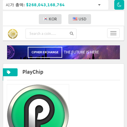
시가 총액:
$268,043,168,764
KOR
USD
Toggle
navigat
PlayChip