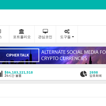
스
포트폴리오
관심코인
도구들
$64,183,221,518
2698
24시간 볼륨
암호화폐