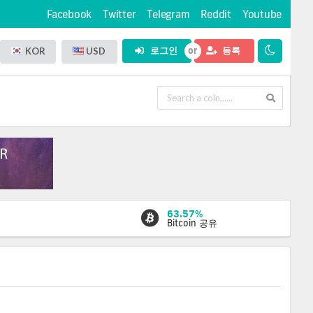
Facebook
Twitter
Telegram
Reddit
Youtube
로그인
등록
KOR
USD
63.57%
Bitcoin 공유