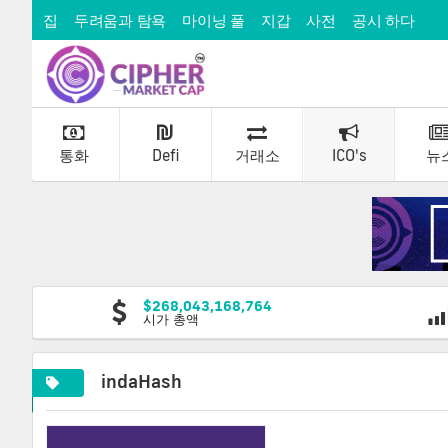
집
두려움과 탐욕
마이닝 풀
지갑
사전
공시 하다
통화
Defi
거래소
ICO's
뉴
$268,043,168,764
시가 총액
indaHash