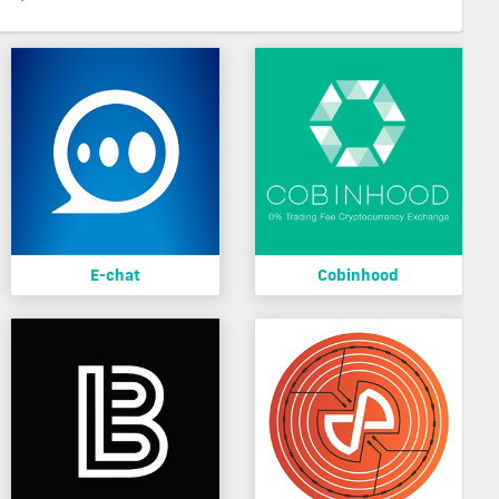
E-chat
Cobinhood