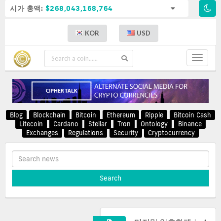
시가 총액:
$268,043,168,764
KOR
USD
Toggle
navigat
Blog
Blockchain
Bitcoin
Ethereum
Ripple
Bitcoin Cash
Litecoin
Cardano
Stellar
Tron
Ontology
Binance
Exchanges
Regulations
Security
Cryptocurrency