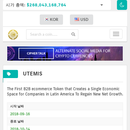
시가 총액:
$268,043,168,764
KOR
USD
Toggle
navigat
UTEMIS
The First B2B ecommerce Token that Creates a Single Economic
Space for Companies in Latin America To Regain New Net Growth.
시작 날짜
2018-09-16
종료 날짜
2018-10-14