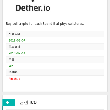
Buy sell crypto for cash Spend it at physical stores.
시작 날짜
2018-02-07
종료 날짜
2018-02-14
추천
Yes
Status
Finished
관련 ICO