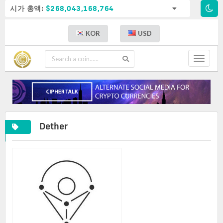
시가 총액:
$268,043,168,764
KOR
USD
Toggle
navigat
Dether