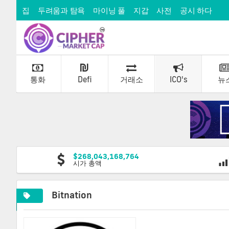
집
두려움과 탐욕
마이닝 풀
지갑
사전
공시 하다
통화
Defi
거래소
ICO's
뉴
$268,043,168,764
시가 총액
Bitnation