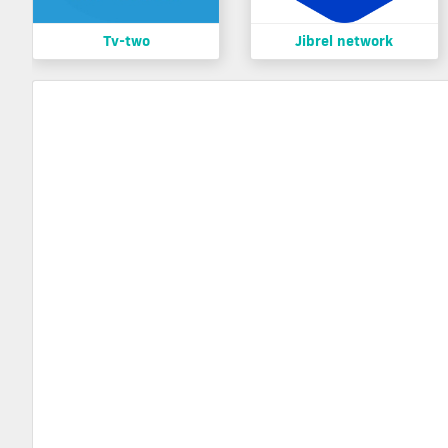
Tv-two
Jibrel network