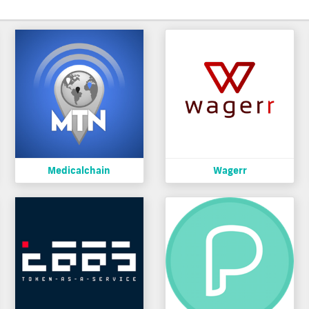
Medicalchain
Wagerr