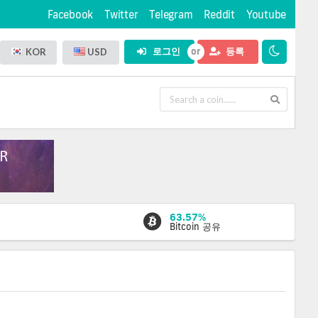
Facebook
Twitter
Telegram
Reddit
Youtube
로그인
등록
KOR
USD
63.57%
Bitcoin 공유