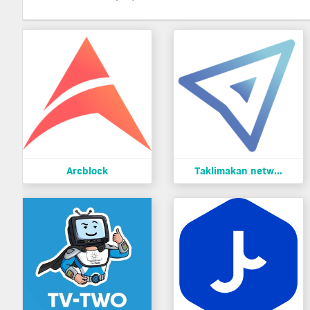
Arcblock
Taklimakan netw...