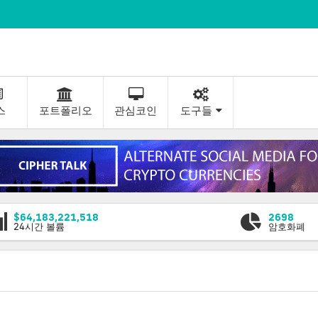
스
포트폴리오
관심코인
도구들
$64,183,221,518
2698
24시간 볼륨
암호화폐