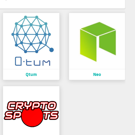
Qtum
Neo