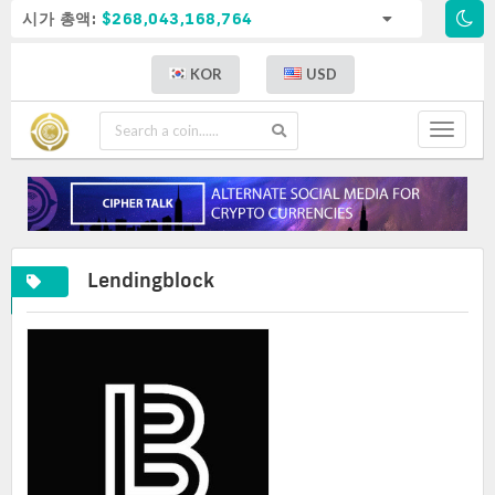
시가 총액:
$268,043,168,764
KOR
USD
Toggle
navigat
Lendingblock