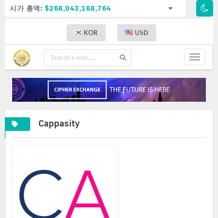
시가 총액:
$268,043,168,764
KOR
USD
Toggle
navigat
Cappasity