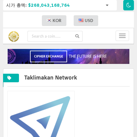
시가 총액:
$268,043,168,764
KOR
USD
Toggle
navigat
Taklimakan Network