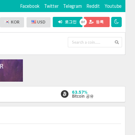
Facebook
Twitter
Telegram
Reddit
Youtube
로그인
등록
KOR
USD
63.57%
Bitcoin 공유