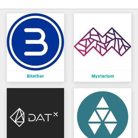
Bitether
Mysterium