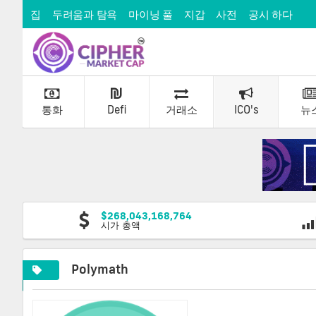
집
두려움과 탐욕
마이닝 풀
지갑
사전
공시 하다
통화
Defi
거래소
ICO's
뉴
$268,043,168,764
시가 총액
Polymath