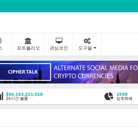
스
포트폴리오
관심코인
도구들
$64,183,221,518
2698
24시간 볼륨
암호화폐