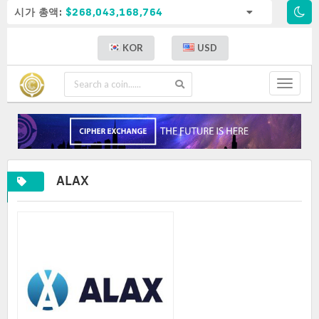
시가 총액:
$268,043,168,764
KOR
USD
Toggle
navigat
ALAX