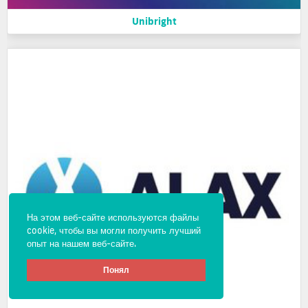
Unibright
На этом веб-сайте используются файлы
cookie, чтобы вы могли получить лучший
опыт на нашем веб-сайте.
Понял