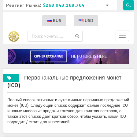
Рейтинг Рынка:
$268,043,168,764
RUS
USD
Toggle
navigat
Первоначальные предложения монет
A
Initial
(ICO)
complete
coin
list
offerings
Полный список активных и аутентичных первичных предложений
of
монет (ICO). Следующий список содержит самые последние ICO
crypto
и новые массовые продажи токенов для криптоинвесторов, а
icos
также этот список дает краткий обзор, чтобы указать, какая ICO
подходит / стоит для инвестиций.