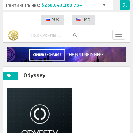
Рейтинг Рынка:
$268,043,168,764
RUS
USD
Toggle
navigat
Odyssey