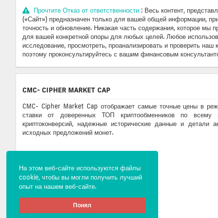
Прочтите Отказ от ответственности
: Весь контент, предста
(«Сайт») предназначен только для вашей общей информации, прио
точность и обновление. Никакая часть содержания, которое мы
для вашей конкретной опоры для любых целей. Любое использов
исследование, просмотреть, проанализировать и проверить наш к
поэтому проконсультируйтесь с вашим финансовым консультанто
CMC- CIPHER MARKET CAP
CMC- Cipher Market Cap отображает самые точные цены в реж
ставки от доверенных ТОП криптообменников по всему
криптоконверсий, надежные исторические данные и детали а
исходных предложений монет.
На этом веб-сайте используются файлы
cookie, чтобы вы могли получить лучший
опыт на нашем веб-сайте.
Понял