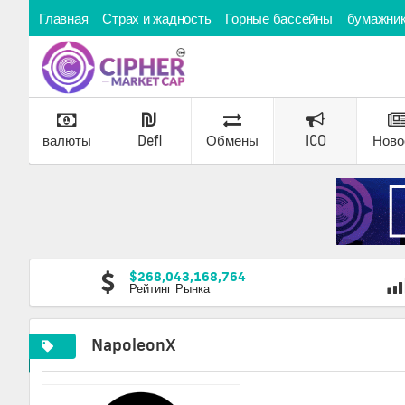
Главная
Страх и жадность
Горные бассейны
бумажни
валюты
Defi
Обмены
ICO
Ново
$268,043,168,764
Рейтинг Рынка
NapoleonX