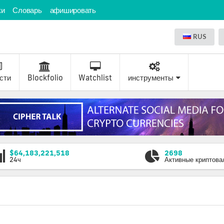
ки
Словарь
афишировать
RUS
сти
Blockfolio
Watchlist
инструменты
$64,183,221,518
2698
24ч
Активные криптов