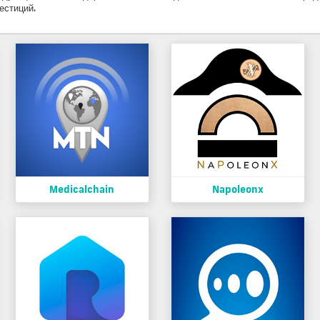
естиций.
Medicalchain
Napoleonx