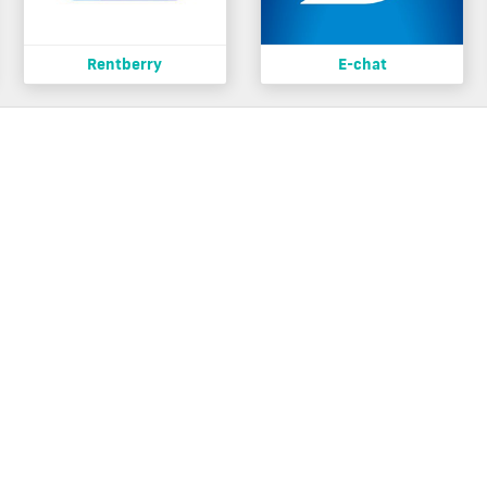
Rentberry
E-chat