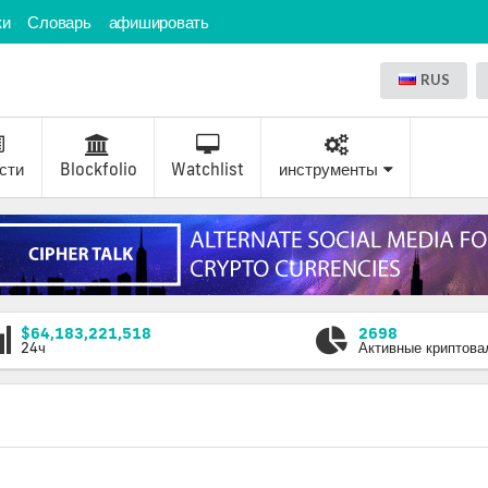
ки
Словарь
афишировать
RUS
сти
Blockfolio
Watchlist
инструменты
$64,183,221,518
2698
24ч
Активные криптов