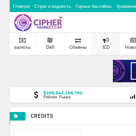
Главная
Страх и жадность
Горные бассейны
бумажни
валюты
Defi
Обмены
ICO
Ново
$268,043,168,764
Рейтинг Рынка
CREDITS