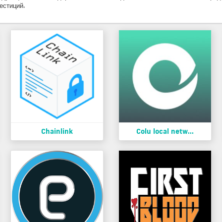
естиций.
Chainlink
Colu local netw...