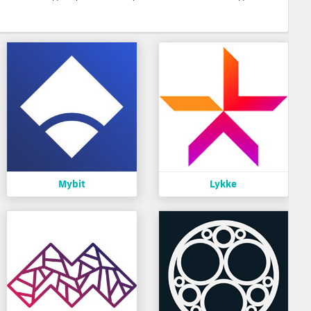
Mybit
Lykke