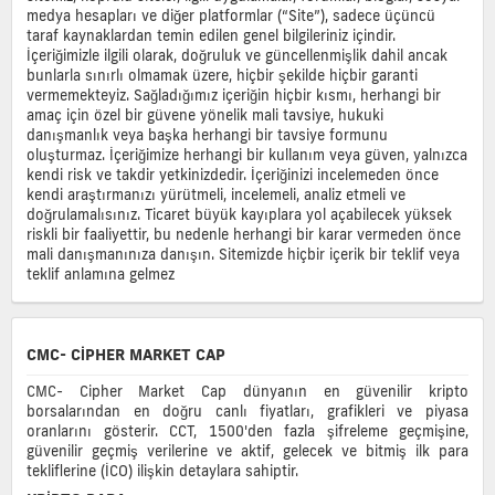
medya hesapları ve diğer platformlar (“Site”), sadece üçüncü
taraf kaynaklardan temin edilen genel bilgileriniz içindir.
İçeriğimizle ilgili olarak, doğruluk ve güncellenmişlik dahil ancak
bunlarla sınırlı olmamak üzere, hiçbir şekilde hiçbir garanti
vermemekteyiz. Sağladığımız içeriğin hiçbir kısmı, herhangi bir
amaç için özel bir güvene yönelik mali tavsiye, hukuki
danışmanlık veya başka herhangi bir tavsiye formunu
oluşturmaz. İçeriğimize herhangi bir kullanım veya güven, yalnızca
kendi risk ve takdir yetkinizdedir. İçeriğinizi incelemeden önce
kendi araştırmanızı yürütmeli, incelemeli, analiz etmeli ve
doğrulamalısınız. Ticaret büyük kayıplara yol açabilecek yüksek
riskli bir faaliyettir, bu nedenle herhangi bir karar vermeden önce
mali danışmanınıza danışın. Sitemizde hiçbir içerik bir teklif veya
teklif anlamına gelmez
CMC- CIPHER MARKET CAP
CMC- Cipher Market Cap dünyanın en güvenilir kripto
borsalarından en doğru canlı fiyatları, grafikleri ve piyasa
oranlarını gösterir. CCT, 1500'den fazla şifreleme geçmişine,
güvenilir geçmiş verilerine ve aktif, gelecek ve bitmiş ilk para
tekliflerine (İCO) ilişkin detaylara sahiptir.