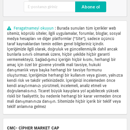
Abone ol
Feragatnameyi okuyun
: Burada sunulan tüm içerikler web
sitemiz, köprülü siteler, ilgili uygulamalar, forumlar, bloglar, sosyal
medya hesapları ve diğer platformlar (“Site”), sadece üçüncü
taraf kaynaklardan temin edilen genel bilgileriniz içindir.
İçeriğimizle ilgili olarak, doğruluk ve güncellenmişlik dahil ancak
bunlarla sınırlı olmamak üzere, hiçbir şekilde hiçbir garanti
vermemekteyiz. Sağladığımız içeriğin hiçbir kısmı, herhangi bir
amaç için özel bir güvene yönelik mali tavsiye, hukuki
danışmanlık veya başka herhangi bir tavsiye formunu
oluşturmaz. İçeriğimize herhangi bir kullanım veya güven, yalnızca
kendi risk ve takdir yetkinizdedir. İçeriğinizi incelemeden önce
kendi araştırmanızı yürütmeli, incelemeli, analiz etmeli ve
doğrulamalısınız. Ticaret büyük kayıplara yol açabilecek yüksek
riskli bir faaliyettir, bu nedenle herhangi bir karar vermeden önce
mali danışmanınıza danışın. Sitemizde hiçbir içerik bir teklif veya
teklif anlamına gelmez
CMC- CIPHER MARKET CAP