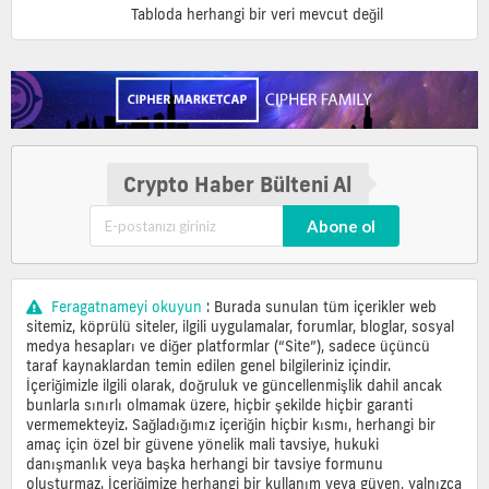
coin'leri
Tabloda herhangi bir veri mevcut değil
Piyasa
değerine
göre
en
iyi
DeFi
coin'leri
Crypto Haber Bülteni Al
En
iyi
DeFi
Abone ol
madeni
paraları
ve
en
Feragatnameyi okuyun
: Burada sunulan tüm içerikler web
son
sitemiz, köprülü siteler, ilgili uygulamalar, forumlar, bloglar, sosyal
akış
medya hesapları ve diğer platformlar (“Site”), sadece üçüncü
fiyatlandırma
taraf kaynaklardan temin edilen genel bilgileriniz içindir.
verileri,
İçeriğimizle ilgili olarak, doğruluk ve güncellenmişlik dahil ancak
piyasa
bunlarla sınırlı olmamak üzere, hiçbir şekilde hiçbir garanti
değeri,
vermemekteyiz. Sağladığımız içeriğin hiçbir kısmı, herhangi bir
tahmin
amaç için özel bir güvene yönelik mali tavsiye, hukuki
çizelgeleri
danışmanlık veya başka herhangi bir tavsiye formunu
ve
oluşturmaz. İçeriğimize herhangi bir kullanım veya güven, yalnızca