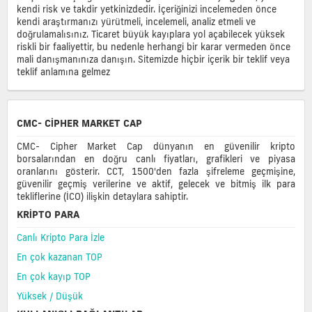
daha
kendi risk ve takdir yetkinizdedir. İçeriğinizi incelemeden önce
fazlası.
kendi araştırmanızı yürütmeli, incelemeli, analiz etmeli ve
Günlük
doğrulamalısınız. Ticaret büyük kayıplara yol açabilecek yüksek
en
riskli bir faaliyettir, bu nedenle herhangi bir karar vermeden önce
iyi
mali danışmanınıza danışın. Sitemizde hiçbir içerik bir teklif veya
ve
teklif anlamına gelmez
trend
olan
Defi
coin
CMC- CIPHER MARKET CAP
güncellemelerini
almak
CMC- Cipher Market Cap dünyanın en güvenilir kripto
için
borsalarından en doğru canlı fiyatları, grafikleri ve piyasa
bize
oranlarını gösterir. CCT, 1500'den fazla şifreleme geçmişine,
katılın.
güvenilir geçmiş verilerine ve aktif, gelecek ve bitmiş ilk para
tekliflerine (İCO) ilişkin detaylara sahiptir.
Fiyat
Coin
KRIPTO PARA
Market
Canlı Kripto Para İzle
Cap
Almak
En çok kazanan TOP
tüm
En çok kayıp TOP
borsalarda
Yüksek / Düşük
fiyat
canlı