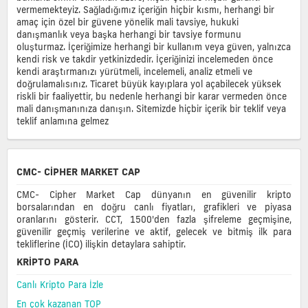
vermemekteyiz. Sağladığımız içeriğin hiçbir kısmı, herhangi bir
amaç için özel bir güvene yönelik mali tavsiye, hukuki
danışmanlık veya başka herhangi bir tavsiye formunu
oluşturmaz. İçeriğimize herhangi bir kullanım veya güven, yalnızca
kendi risk ve takdir yetkinizdedir. İçeriğinizi incelemeden önce
kendi araştırmanızı yürütmeli, incelemeli, analiz etmeli ve
doğrulamalısınız. Ticaret büyük kayıplara yol açabilecek yüksek
riskli bir faaliyettir, bu nedenle herhangi bir karar vermeden önce
mali danışmanınıza danışın. Sitemizde hiçbir içerik bir teklif veya
teklif anlamına gelmez
CMC- CIPHER MARKET CAP
CMC- Cipher Market Cap dünyanın en güvenilir kripto
borsalarından en doğru canlı fiyatları, grafikleri ve piyasa
oranlarını gösterir. CCT, 1500'den fazla şifreleme geçmişine,
güvenilir geçmiş verilerine ve aktif, gelecek ve bitmiş ilk para
tekliflerine (İCO) ilişkin detaylara sahiptir.
KRIPTO PARA
Canlı Kripto Para İzle
En çok kazanan TOP