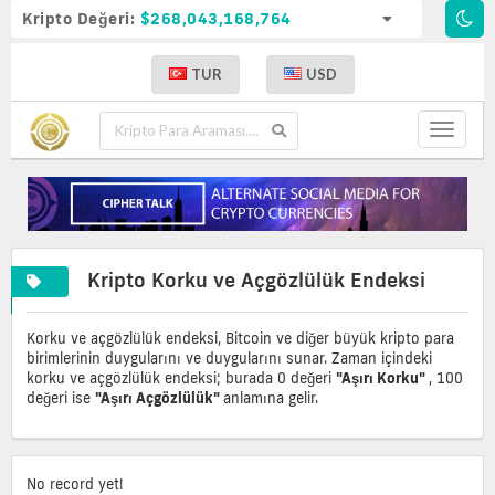
Kripto Değeri:
$268,043,168,764
TUR
USD
Toggle
navigat
Every
Fear
Kripto Korku ve Açgözlülük Endeksi
day
and
emotio
greed
and
index
Korku ve açgözlülük endeksi, Bitcoin ve diğer büyük kripto para
sentim
of
birimlerinin duygularını ve duygularını sunar. Zaman içindeki
analysi
bitcoin
korku ve açgözlülük endeksi; burada 0 değeri
"Aşırı Korku"
, 100
of
değeri ise
"Aşırı Açgözlülük"
anlamına gelir.
crypto
No record yet!