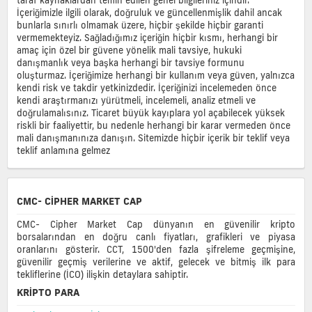
İçeriğimizle ilgili olarak, doğruluk ve güncellenmişlik dahil ancak
bunlarla sınırlı olmamak üzere, hiçbir şekilde hiçbir garanti
vermemekteyiz. Sağladığımız içeriğin hiçbir kısmı, herhangi bir
amaç için özel bir güvene yönelik mali tavsiye, hukuki
danışmanlık veya başka herhangi bir tavsiye formunu
oluşturmaz. İçeriğimize herhangi bir kullanım veya güven, yalnızca
kendi risk ve takdir yetkinizdedir. İçeriğinizi incelemeden önce
kendi araştırmanızı yürütmeli, incelemeli, analiz etmeli ve
doğrulamalısınız. Ticaret büyük kayıplara yol açabilecek yüksek
riskli bir faaliyettir, bu nedenle herhangi bir karar vermeden önce
mali danışmanınıza danışın. Sitemizde hiçbir içerik bir teklif veya
teklif anlamına gelmez
CMC- CIPHER MARKET CAP
CMC- Cipher Market Cap dünyanın en güvenilir kripto
borsalarından en doğru canlı fiyatları, grafikleri ve piyasa
oranlarını gösterir. CCT, 1500'den fazla şifreleme geçmişine,
güvenilir geçmiş verilerine ve aktif, gelecek ve bitmiş ilk para
tekliflerine (İCO) ilişkin detaylara sahiptir.
KRIPTO PARA