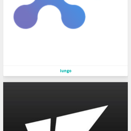
Iungo