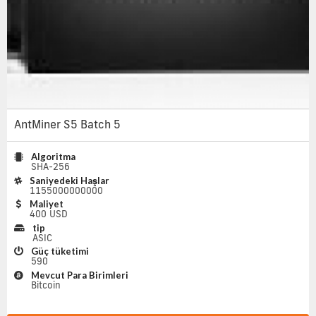
AntMiner S5 Batch 5
Algoritma
SHA-256
Saniyedeki Haşlar
1155000000000
Maliyet
400 USD
tip
ASIC
Güç tüketimi
590
Mevcut Para Birimleri
Bitcoin