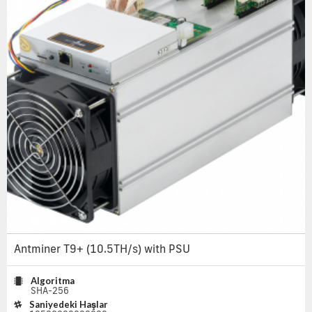
Antminer T9+ (10.5TH/s) with PSU
Algoritma
SHA-256
Saniyedeki Haşlar