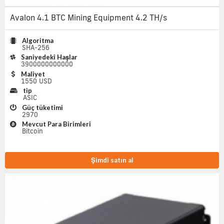
Avalon 4.1 BTC Mining Equipment 4.2 TH/s
Algoritma
SHA-256
Saniyedeki Haşlar
3900000000000
Maliyet
1550 USD
tip
ASIC
Güç tüketimi
2970
Mevcut Para Birimleri
Bitcoin
Şimdi satın al