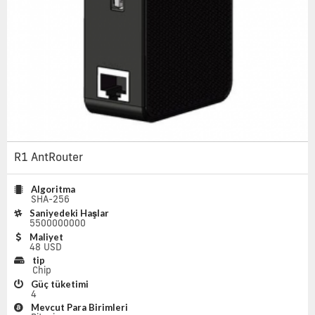
R1 AntRouter
Algoritma
SHA-256
Saniyedeki Haşlar
5500000000
Maliyet
48 USD
tip
Chip
Güç tüketimi
4
Mevcut Para Birimleri