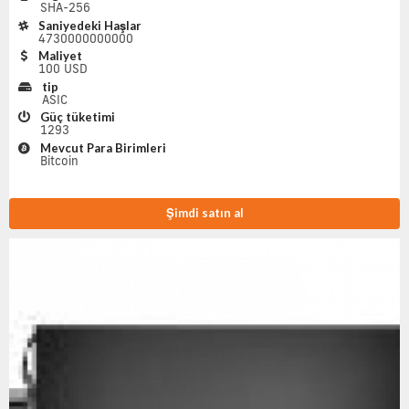
SHA-256
Saniyedeki Haşlar
4730000000000
Maliyet
100 USD
tip
ASIC
Güç tüketimi
1293
Mevcut Para Birimleri
Bitcoin
Şimdi satın al