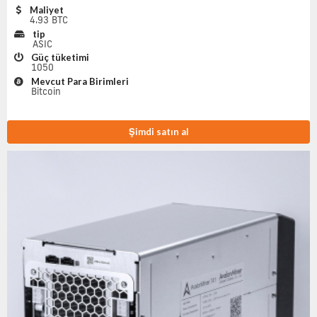
Maliyet
4.93 BTC
tip
ASIC
Güç tüketimi
1050
Mevcut Para Birimleri
Bitcoin
Şimdi satın al