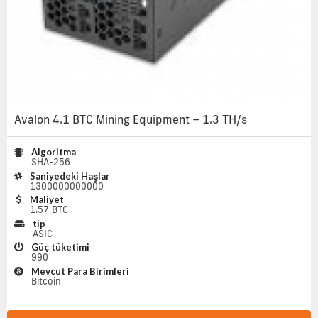
Avalon 4.1 BTC Mining Equipment – 1.3 TH/s
Algoritma
SHA-256
Saniyedeki Haşlar
1300000000000
Maliyet
1.57 BTC
tip
ASIC
Güç tüketimi
990
Mevcut Para Birimleri
Bitcoin