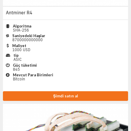
Antminer R4
Algoritma
SHA-256
Saniyedeki Haşlar
8700000000000
Maliyet
1000 USD
tip
ASIC
Güç tüketimi
845
Mevcut Para Birimleri
Bitcoin
Şimdi satın al