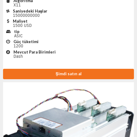
Algoritma
X11
Saniyedeki Haşlar
15000000000
Maliyet
1500 USD
tip
ASIC
Güç tüketimi
1200
Mevcut Para Birimleri
Dash
Şimdi satın al