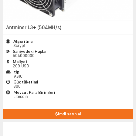
Antminer L3+ (504MH/s)
Algoritma
Scrypt
Saniyedeki Haşlar
504000000
Maliyet
209 USD
tip
ASIC
Güç tüketimi
800
Mevcut Para Birimleri
Litecoin
Şimdi satın al