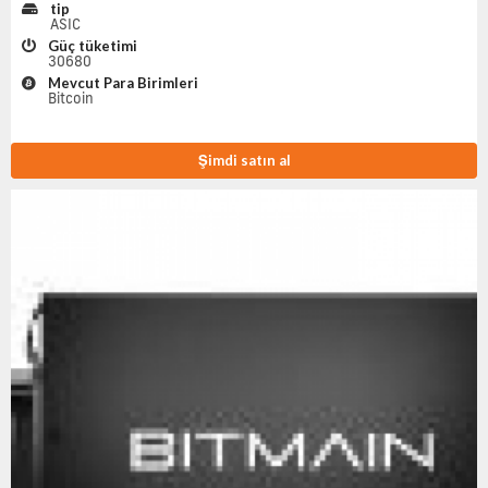
tip
ASIC
Güç tüketimi
30680
Mevcut Para Birimleri
Bitcoin
Şimdi satın al