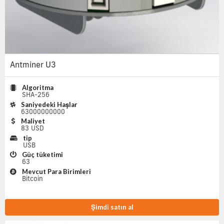
Antminer U3
Algoritma
SHA-256
Saniyedeki Haşlar
63000000000
Maliyet
83 USD
tip
USB
Güç tüketimi
63
Mevcut Para Birimleri
Bitcoin
Şimdi satın al