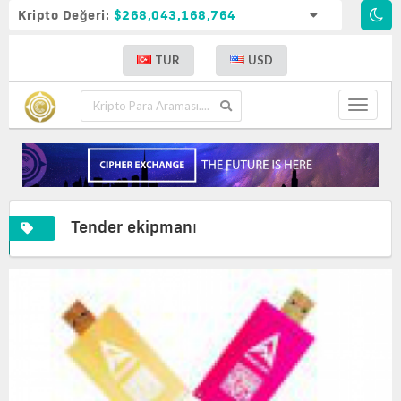
Kripto Değeri:
$268,043,168,764
TUR
USD
Toggle
navigat
Tender ekipmanı