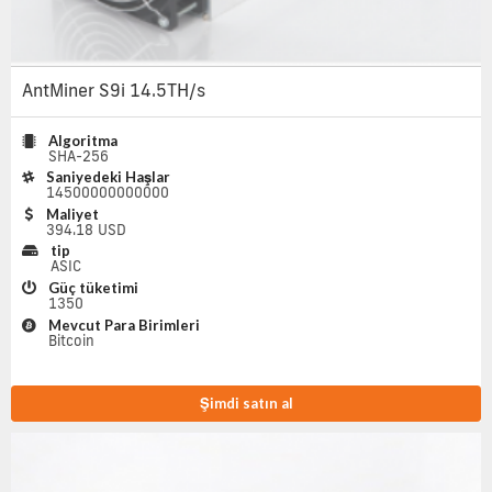
AntMiner S9i 14.5TH/s
Algoritma
SHA-256
Saniyedeki Haşlar
14500000000000
Maliyet
394.18 USD
tip
ASIC
Güç tüketimi
1350
Mevcut Para Birimleri
Bitcoin
Şimdi satın al