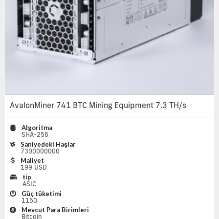
AvalonMiner 741 BTC Mining Equipment 7.3 TH/s
Algoritma
SHA-256
Saniyedeki Haşlar
7300000000
Maliyet
199 USD
tip
ASIC
Güç tüketimi
1150
Mevcut Para Birimleri
Bitcoin