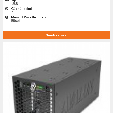
tip
USB
Güç tüketimi
7
Mevcut Para Birimleri
Bitcoin
Şimdi satın al