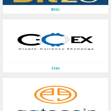
Bit2c
Ccex