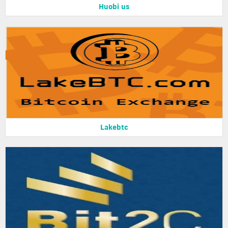
Huobi us
Lakebtc