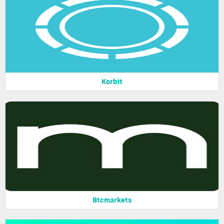
Korbit
Btcmarkets