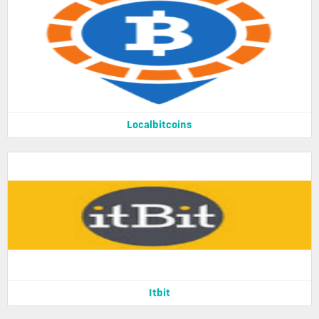
Localbitcoins
Itbit