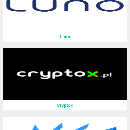
Luno
Cryptox