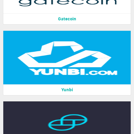
Gatecoin
Yunbi