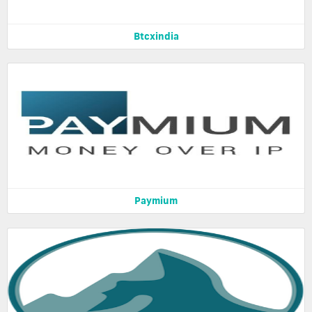
Btcxindia
Paymium