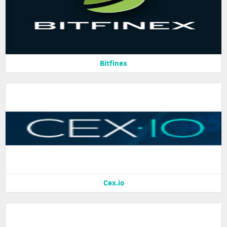
Bitfinex
Cex.io