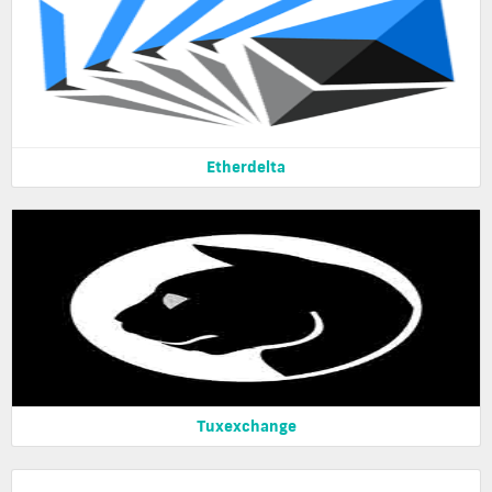
Etherdelta
Tuxexchange