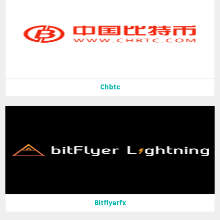
Chbtc
Bitflyerfx