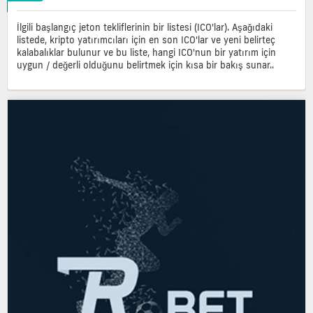
İlgili başlangıç jeton tekliflerinin bir listesi (ICO'lar). Aşağıdaki
listede, kripto yatırımcıları için en son ICO'lar ve yeni belirteç
kalabalıklar bulunur ve bu liste, hangi ICO'nun bir yatırım için
uygun / değerli olduğunu belirtmek için kısa bir bakış sunar..