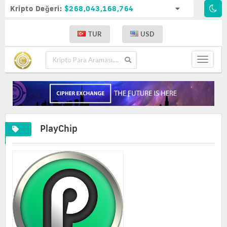
Kripto Değeri:
$268,043,168,764
TUR
USD
Toggle
navigat
PlayChip