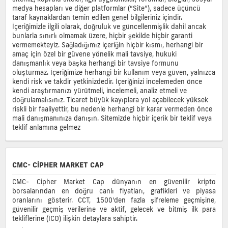
medya hesapları ve diğer platformlar (“Site”), sadece üçüncü
taraf kaynaklardan temin edilen genel bilgileriniz içindir.
İçeriğimizle ilgili olarak, doğruluk ve güncellenmişlik dahil ancak
bunlarla sınırlı olmamak üzere, hiçbir şekilde hiçbir garanti
vermemekteyiz. Sağladığımız içeriğin hiçbir kısmı, herhangi bir
amaç için özel bir güvene yönelik mali tavsiye, hukuki
danışmanlık veya başka herhangi bir tavsiye formunu
oluşturmaz. İçeriğimize herhangi bir kullanım veya güven, yalnızca
kendi risk ve takdir yetkinizdedir. İçeriğinizi incelemeden önce
kendi araştırmanızı yürütmeli, incelemeli, analiz etmeli ve
doğrulamalısınız. Ticaret büyük kayıplara yol açabilecek yüksek
riskli bir faaliyettir, bu nedenle herhangi bir karar vermeden önce
mali danışmanınıza danışın. Sitemizde hiçbir içerik bir teklif veya
teklif anlamına gelmez
CMC- CIPHER MARKET CAP
CMC- Cipher Market Cap dünyanın en güvenilir kripto
borsalarından en doğru canlı fiyatları, grafikleri ve piyasa
oranlarını gösterir. CCT, 1500'den fazla şifreleme geçmişine,
güvenilir geçmiş verilerine ve aktif, gelecek ve bitmiş ilk para
tekliflerine (İCO) ilişkin detaylara sahiptir.