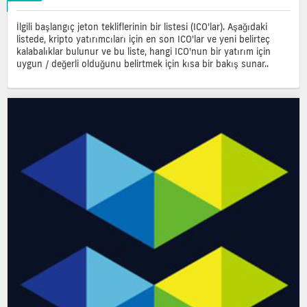
İlgili başlangıç jeton tekliflerinin bir listesi (ICO'lar). Aşağıdaki
listede, kripto yatırımcıları için en son ICO'lar ve yeni belirteç
kalabalıklar bulunur ve bu liste, hangi ICO'nun bir yatırım için
uygun / değerli olduğunu belirtmek için kısa bir bakış sunar..