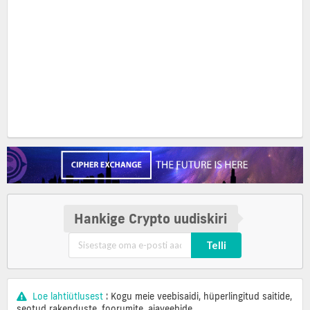
Hankige Crypto uudiskiri
Telli
Loe lahtiütlusest
: Kogu meie veebisaidi, hüperlingitud saitide,
seotud rakenduste, foorumite, ajaveebide,