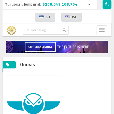
Turuosa ülempiirid:
$268,043,168,764
EST
USD
Toggle
navigat
Gnosis