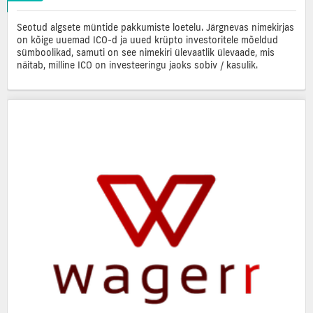
Seotud algsete müntide pakkumiste loetelu. Järgnevas nimekirjas
on kõige uuemad ICO-d ja uued krüpto investoritele mõeldud
sümboolikad, samuti on see nimekiri ülevaatlik ülevaade, mis
näitab, milline ICO on investeeringu jaoks sobiv / kasulik.