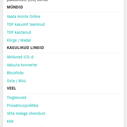
MÜNDID
Vaata münte Online
TOP kasumit teeninud
TOP kaotanud
Kõrge / Madal
KASULIKUD LINGID
Aktiivsed ICO-d
Valuuta konverter
Blockfolio
Osta / Müü
VEEL
Tingimused
Privaatsuspoliitika
Võta meiega ühendust
KKK