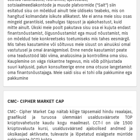
sotsiaalmeediakontode ja muude platvormide ("Sait") siin
esitatud sisu on mõeldud ainult teie üldiseks teabeks, mis on
hangitud kolmandate isikute allikatest. Me ei anna meie sisu osas
mingeid garantiisid, sealhulgas täpsust ja ajakohastust, kuid
mitte ainult. Ükski meie poolt pakutava sisu osa ei kujuta endast
finantsnõustamist, õigusnõustamist ega muud nõustamist, mis
on mõeldud teie konkreetseks toetumiseks mis tahes eesmärgil.
Mis tahes kasutamine või sõltuvus meie sisust on ainuüksi omal
vastutusel ja omal äranägemisel. Enne nende kasutamist peate
oma teadustööd läbi viima, analüüsima ja kontrollima oma sisu.
Kauplemine on väga riskantne tegevus, mis võib põhjustada
suuri kahjusid, palun konsulteerige enne oma otsuse langetamist
oma finantsnõustajaga. Meie saidi sisu ei tohi olla pakkumine ega
pakkumine
CMC- CIPHER MARKET CAP
CMC- Cipher Market Cap näitab kõige täpsemaid hindu reaalajas,
graafikuid ja turuosa ülemmääri usaldusväärsete TOP
krüptovahetuste kaudu kogu maailmast. CCT-l on üle 1500
krüptovaluuta kursi, usaldusväärsed ajaloolised andmed ja
üksikasjad aktiivsete, tulevaste ja lõpetatud esialgsete müntide
pakkumiste (ICO) kohta.