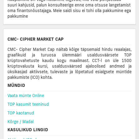
suuri kahjusid, palun konsulteerige enne oma otsuse langetamist
oma finantsnõustajaga. Meie saidi sisu ei tohi olla pakkumine ega
pakkumine
CMC- CIPHER MARKET CAP
CMC- Cipher Market Cap näitab kõige täpsemaid hindu reaalajas,
graafikuid ja turuosa ülemmääri usaldusväärsete TOP
krüptovahetuste kaudu kogu maailmast. CCT-l on üle 1500
krüptovaluuta kursi, usaldusväärsed ajaloolised andmed ja
üksikasjad aktiivsete, tulevaste ja lõpetatud esialgsete müntide
pakkumiste (ICO) kohta.
MÜNDID
Vaata münte Online
TOP kasumit teeninud
TOP kaotanud
Kõrge / Madal
KASULIKUD LINGID