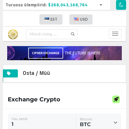
Turuosa ülempiirid:
$268,043,168,764
EST
USD
Toggle
navigat
Osta / Müü