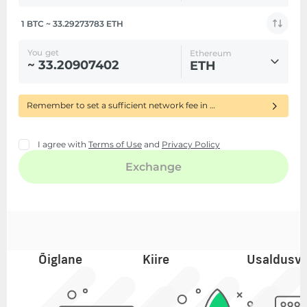
Õiglane
Kiire
Usaldusv