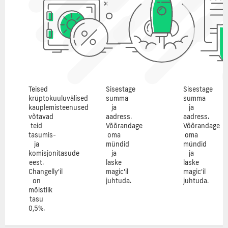
Teised
Sisestage
Sisestage
krüptokuuluvälised
summa
summa
kauplemisteenused
ja
ja
võtavad
aadress.
aadress.
teid
Võõrandage
Võõrandage
tasumis-
oma
oma
ja
mündid
mündid
komisjonitasude
ja
ja
eest.
laske
laske
Changelly'il
magic'il
magic'il
on
juhtuda.
juhtuda.
mõistlik
tasu
0,5%.