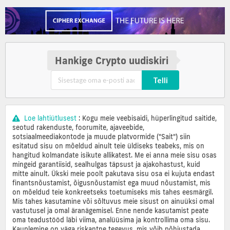
Hankige Crypto uudiskiri
Telli
Loe lahtiütlusest
: Kogu meie veebisaidi, hüperlingitud saitide,
seotud rakenduste, foorumite, ajaveebide,
sotsiaalmeediakontode ja muude platvormide ("Sait") siin
esitatud sisu on mõeldud ainult teie üldiseks teabeks, mis on
hangitud kolmandate isikute allikatest. Me ei anna meie sisu osas
mingeid garantiisid, sealhulgas täpsust ja ajakohastust, kuid
mitte ainult. Ükski meie poolt pakutava sisu osa ei kujuta endast
finantsnõustamist, õigusnõustamist ega muud nõustamist, mis
on mõeldud teie konkreetseks toetumiseks mis tahes eesmärgil.
Mis tahes kasutamine või sõltuvus meie sisust on ainuüksi omal
vastutusel ja omal äranägemisel. Enne nende kasutamist peate
oma teadustööd läbi viima, analüüsima ja kontrollima oma sisu.
Kauplemine on väga riskantne tegevus, mis võib põhjustada