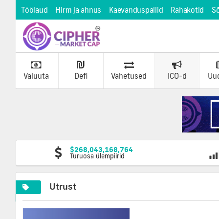
Töölaud
Hirm ja ahnus
Kaevanduspallid
Rahakotid
S
Valuuta
Defi
Vahetused
ICO-d
Uu
$268,043,168,764
Turuosa ülempiirid
Utrust