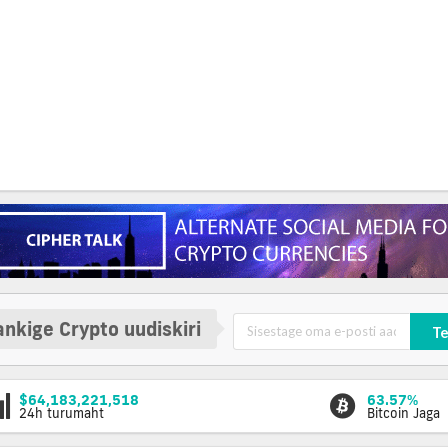
nkige Crypto uudiskiri
Te
$64,183,221,518
63.57%
24h turumaht
Bitcoin Jaga