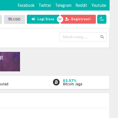
Facebook
Twitter
Telegram
Reddit
Youtube
Logi Sisse
Registreeri
USD
63.57%
luutad
Bitcoin Jaga