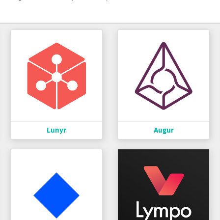
Lunyr
Augur