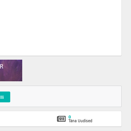
lli
0
Täna Uudised