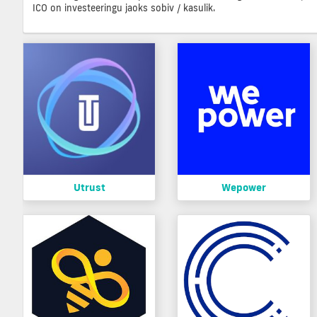
ICO on investeeringu jaoks sobiv / kasulik.
Utrust
Wepower