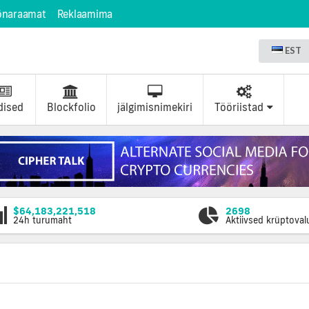
õnaraamat
Reklaamima
EST
dised
Blockfolio
jälgimisnimekiri
Tööriistad
$64,183,221,518
2698
24h turumaht
Aktiivsed krüptova