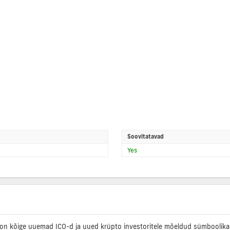
Soovitatavad
Yes
on kõige uuemad ICO-d ja uued krüpto investoritele mõeldud sümboolikad, 