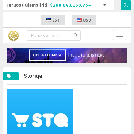
Turuosa ülempiirid:
$268,043,168,764
EST
USD
Toggle
navigat
Storiqa