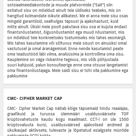
sotsiaalmeediakontode ja muude platvormide ("Sait") siin
esitatud sisu on mõeldud ainult teie üldiseks teabeks, mis on
hangitud kolmandate isikute allikatest. Me ei anna meie sisu osas
mingeid garantiisid, sealhulgas täpsust ja ajakohastust, kuid
mitte ainult. Ükski meie poolt pakutava sisu osa ei kujuta endast
finantsnõustamist, õigusnõustamist ega muud nõustamist, mis
on mõeldud teie konkreetseks toetumiseks mis tahes eesmärgil.
Mis tahes kasutamine või sõltuvus meie sisust on ainuüksi omal
vastutusel ja omal äranägemisel. Enne nende kasutamist peate
oma teadustööd läbi viima, analüüsima ja kontrollima oma sisu.
Kauplemine on väga riskantne tegevus, mis võib põhjustada
suuri kahjusid, palun konsulteerige enne oma otsuse langetamist
oma finantsnõustajaga. Meie saidi sisu ei tohi olla pakkumine ega
pakkumine
CMC- CIPHER MARKET CAP
CMC- Cipher Market Cap näitab kõige täpsemaid hindu reaalajas,
graafikuid ja turuosa ülemmääri usaldusväärsete TOP
krüptovahetuste kaudu kogu maailmast. CCT-l on üle 1500
krüptovaluuta kursi, usaldusväärsed ajaloolised andmed ja
üksikasjad aktiivsete, tulevaste ja lõpetatud esialgsete müntide
pakkumiste (ICO) kohta.