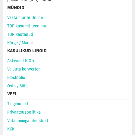
MÜNDID
Vaata münte Online
TOP kasumit teeninud
TOP kaotanud
Kõrge / Madal
KASULIKUD LINGID
Aktiivsed ICO-d
Valuuta konverter
Blockfolio
Osta / Müü
VEEL
Tingimused
Privaatsuspoliitika
Võta meiega ühendust
KKK