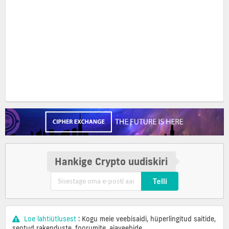
Hankige Crypto uudiskiri
Telli
Loe lahtiütlusest
: Kogu meie veebisaidi, hüperlingitud saitide,
seotud rakenduste, foorumite, ajaveebide,