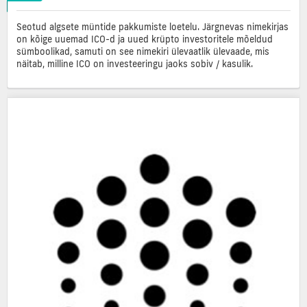
Seotud algsete müntide pakkumiste loetelu. Järgnevas nimekirjas
on kõige uuemad ICO-d ja uued krüpto investoritele mõeldud
sümboolikad, samuti on see nimekiri ülevaatlik ülevaade, mis
näitab, milline ICO on investeeringu jaoks sobiv / kasulik.