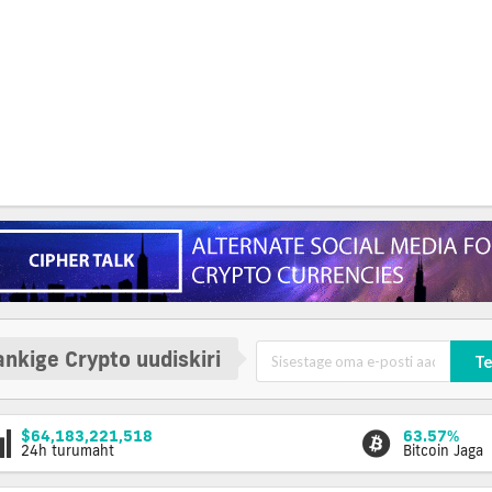
nkige Crypto uudiskiri
Te
$64,183,221,518
63.57%
24h turumaht
Bitcoin Jaga