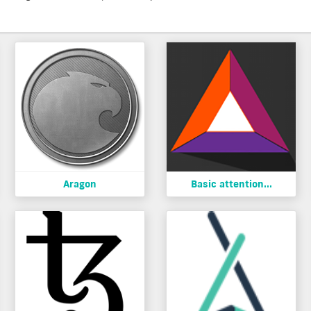
Aragon
Basic attention...