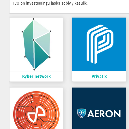
ICO on investeeringu jaoks sobiv / kasulik.
Kyber network
Privatix