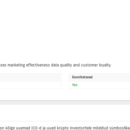
es marketing effectiveness data quality and customer loyalty.
Soovitatavad
Yes
on kõige uuemad ICO-d ja uued krüpto investoritele mõeldud sümboolikad, 