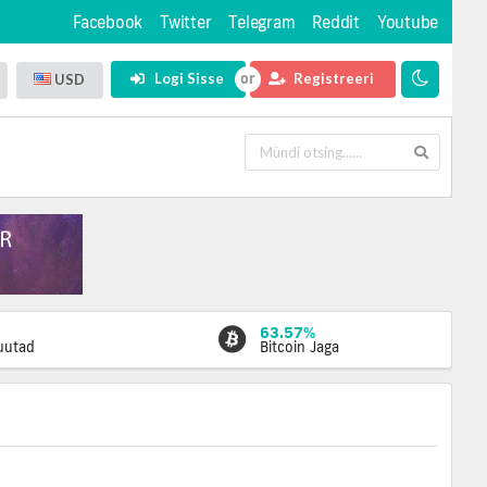
Facebook
Twitter
Telegram
Reddit
Youtube
Logi Sisse
Registreeri
USD
63.57%
luutad
Bitcoin Jaga