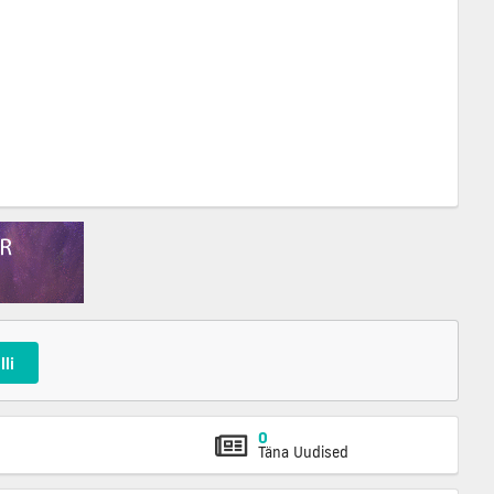
lli
0
Täna Uudised