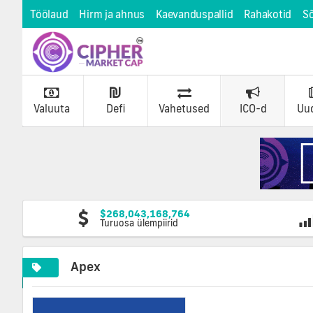
Töölaud
Hirm ja ahnus
Kaevanduspallid
Rahakotid
S
Valuuta
Defi
Vahetused
ICO-d
Uu
$268,043,168,764
Turuosa ülempiirid
Apex