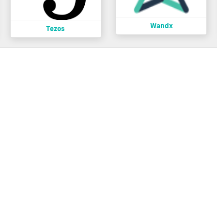
Wandx
Tezos