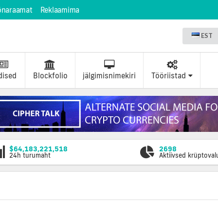
õnaraamat
Reklaamima
EST
dised
Blockfolio
jälgimisnimekiri
Tööriistad
$64,183,221,518
2698
24h turumaht
Aktiivsed krüptova