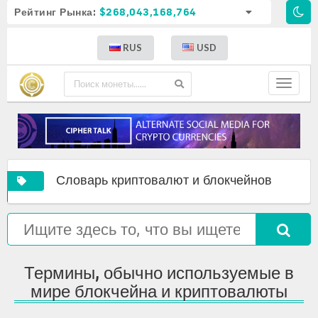
Рейтинг Рынка:
$268,043,168,764
RUS
USD
Toggle
navigat
A
Crypto
Commo
Словарь криптовалют и блокчейнов
comple
and
used
list
blockc
terms
of
glossar
in
crypto
the
definit
world
of
Термины, обычно используемые в
blockc
and
мире блокчейна и криптовалюты
crypto