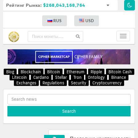
Рейтинг Рынка:
$268,043,168,764
RUS
USD
Toggle
navigat
Blog
Blockchain
Bitcoin
Ethereum
Ripple
Bitcoin Cash
Litecoin
Cardano
Stellar
Tron
Ontology
Binance
Exchanges
Regulations
Security
Cryptocurrency