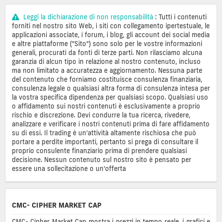
Leggi la dichiarazione di non responsabilità
: Tutti i contenuti
forniti nel nostro sito Web, i siti con collegamento ipertestuale, le
applicazioni associate, i forum, i blog, gli account dei social media
e altre piattaforme ("Sito") sono solo per le vostre informazioni
generali, procurati da fonti di terze parti. Non rilasciamo alcuna
garanzia di alcun tipo in relazione al nostro contenuto, incluso
ma non limitato a accuratezza e aggiornamento. Nessuna parte
del contenuto che forniamo costituisce consulenza finanziaria,
consulenza legale o qualsiasi altra forma di consulenza intesa per
la vostra specifica dipendenza per qualsiasi scopo. Qualsiasi uso
o affidamento sui nostri contenuti è esclusivamente a proprio
rischio e discrezione. Devi condurre la tua ricerca, rivedere,
analizzare e verificare i nostri contenuti prima di fare affidamento
su di essi. Il trading è un'attività altamente rischiosa che può
portare a perdite importanti, pertanto si prega di consultare il
proprio consulente finanziario prima di prendere qualsiasi
decisione. Nessun contenuto sul nostro sito è pensato per
essere una sollecitazione o un'offerta
CMC- CIPHER MARKET CAP
CMC- Cipher Market Cap mostra i prezzi in tempo reale, i grafici e