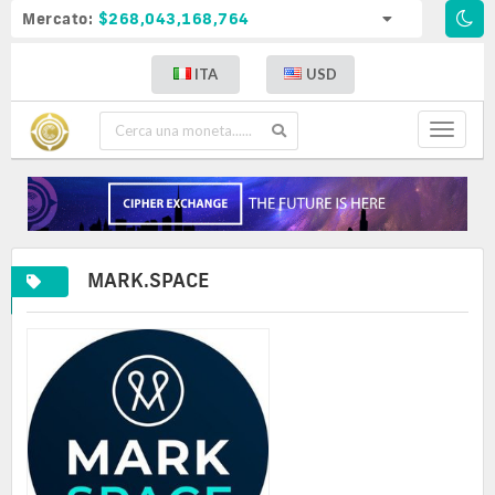
Mercato:
$268,043,168,764
ITA
USD
Toggle
navigat
MARK.SPACE