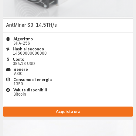
AntMiner S9i 14.5TH/s
Algoritmo
SHA-256
Hash al secondo
14500000000000
Costo
394.18 USD
genere
ASIC
Consumo di energia
1350
Valute disponibili
Bitcoin
Acquista ora