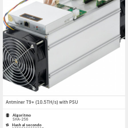
Antminer T9+ (10.5TH/s) with PSU
Algoritmo
SHA-256
Hash al secondo