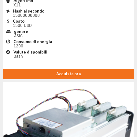
Algoritmo
X11
Hash al secondo
15000000000
Costo
1500 USD
genere
ASIC
Consumo di energia
1200
Valute disponibili
Dash
Acquista ora