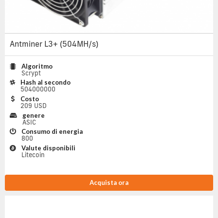
Antminer L3+ (504MH/s)
Algoritmo
Scrypt
Hash al secondo
504000000
Costo
209 USD
genere
ASIC
Consumo di energia
800
Valute disponibili
Litecoin
Acquista ora