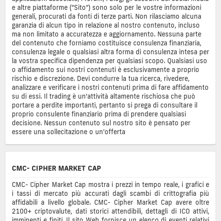
e altre piattaforme ("Sito") sono solo per le vostre informazioni
generali, procurati da fonti di terze parti. Non rilasciamo alcuna
garanzia di alcun tipo in relazione al nostro contenuto, incluso
ma non limitato a accuratezza e aggiornamento. Nessuna parte
del contenuto che forniamo costituisce consulenza finanziaria,
consulenza legale o qualsiasi altra forma di consulenza intesa per
la vostra specifica dipendenza per qualsiasi scopo. Qualsiasi uso
o affidamento sui nostri contenuti è esclusivamente a proprio
rischio e discrezione. Devi condurre la tua ricerca, rivedere,
analizzare e verificare i nostri contenuti prima di fare affidamento
su di essi. Il trading è un'attività altamente rischiosa che può
portare a perdite importanti, pertanto si prega di consultare il
proprio consulente finanziario prima di prendere qualsiasi
decisione. Nessun contenuto sul nostro sito è pensato per
essere una sollecitazione o un'offerta
CMC- CIPHER MARKET CAP
CMC- Cipher Market Cap mostra i prezzi in tempo reale, i grafici e
i tassi di mercato più accurati dagli scambi di crittografia più
affidabili a livello globale. CMC- Cipher Market Cap avere oltre
2100+ criptovalute, dati storici attendibili, dettagli di ICO attivi,
imminenti e finiti. Il sito Web fornisce un elenco di eventi relativi