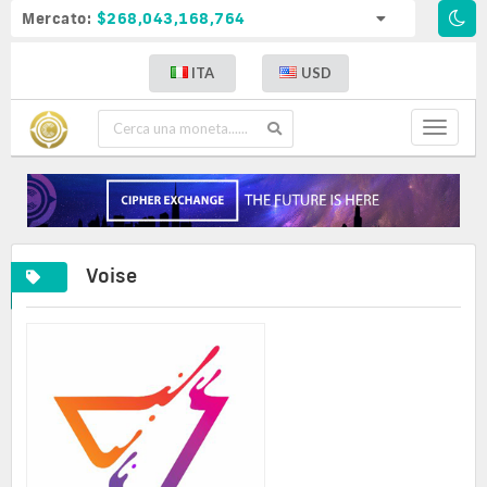
Mercato:
$268,043,168,764
ITA
USD
Toggle
navigat
Voise