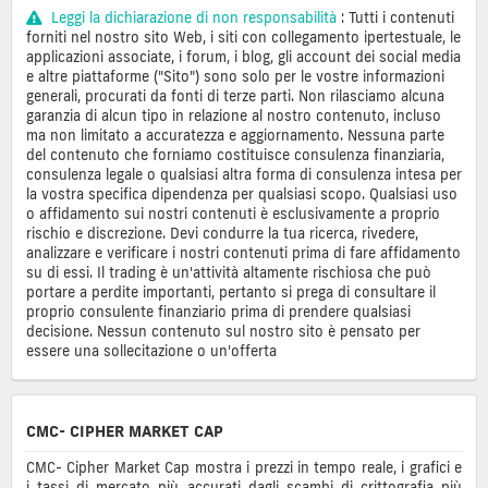
Leggi la dichiarazione di non responsabilità
: Tutti i contenuti
forniti nel nostro sito Web, i siti con collegamento ipertestuale, le
applicazioni associate, i forum, i blog, gli account dei social media
e altre piattaforme ("Sito") sono solo per le vostre informazioni
generali, procurati da fonti di terze parti. Non rilasciamo alcuna
garanzia di alcun tipo in relazione al nostro contenuto, incluso
ma non limitato a accuratezza e aggiornamento. Nessuna parte
del contenuto che forniamo costituisce consulenza finanziaria,
consulenza legale o qualsiasi altra forma di consulenza intesa per
la vostra specifica dipendenza per qualsiasi scopo. Qualsiasi uso
o affidamento sui nostri contenuti è esclusivamente a proprio
rischio e discrezione. Devi condurre la tua ricerca, rivedere,
analizzare e verificare i nostri contenuti prima di fare affidamento
su di essi. Il trading è un'attività altamente rischiosa che può
portare a perdite importanti, pertanto si prega di consultare il
proprio consulente finanziario prima di prendere qualsiasi
decisione. Nessun contenuto sul nostro sito è pensato per
essere una sollecitazione o un'offerta
CMC- CIPHER MARKET CAP
CMC- Cipher Market Cap mostra i prezzi in tempo reale, i grafici e
i tassi di mercato più accurati dagli scambi di crittografia più