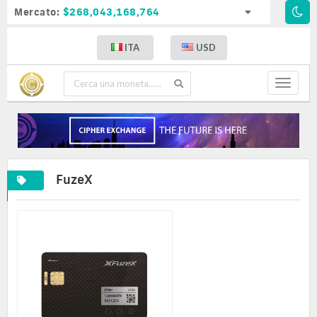
Mercato:
$268,043,168,764
ITA
USD
Toggle
navigat
FuzeX