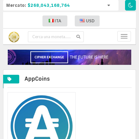
Mercato:
$268,043,168,764
ITA
USD
Toggle
navigat
AppCoins