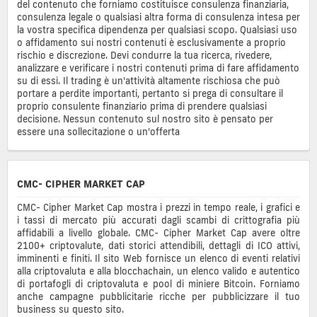
del contenuto che forniamo costituisce consulenza finanziaria,
consulenza legale o qualsiasi altra forma di consulenza intesa per
la vostra specifica dipendenza per qualsiasi scopo. Qualsiasi uso
o affidamento sui nostri contenuti è esclusivamente a proprio
rischio e discrezione. Devi condurre la tua ricerca, rivedere,
analizzare e verificare i nostri contenuti prima di fare affidamento
su di essi. Il trading è un'attività altamente rischiosa che può
portare a perdite importanti, pertanto si prega di consultare il
proprio consulente finanziario prima di prendere qualsiasi
decisione. Nessun contenuto sul nostro sito è pensato per
essere una sollecitazione o un'offerta
CMC- CIPHER MARKET CAP
CMC- Cipher Market Cap mostra i prezzi in tempo reale, i grafici e
i tassi di mercato più accurati dagli scambi di crittografia più
affidabili a livello globale. CMC- Cipher Market Cap avere oltre
2100+ criptovalute, dati storici attendibili, dettagli di ICO attivi,
imminenti e finiti. Il sito Web fornisce un elenco di eventi relativi
alla criptovaluta e alla blocchachain, un elenco valido e autentico
di portafogli di criptovaluta e pool di miniere Bitcoin. Forniamo
anche campagne pubblicitarie ricche per pubblicizzare il tuo
business su questo sito.