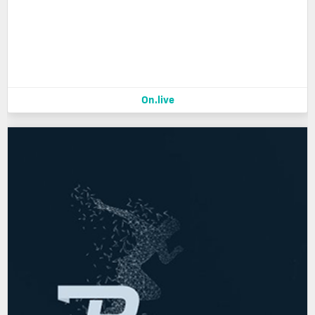
On.live