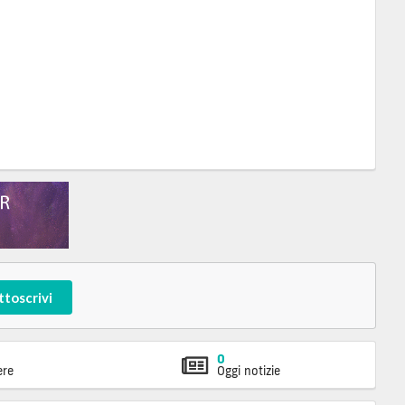
ttoscrivi
0
ere
Oggi notizie