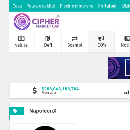
Casa
Paura e avidità
Piscine minerarie
Portafogli
Dizi
valute
Defi
Scambi
ICO's
Noti
$268,043,168,764
Mercato
NapoleonX