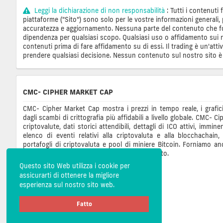
Leggi la dichiarazione di non responsabilità
: Tutti i contenuti
piattaforme ("Sito") sono solo per le vostre informazioni generali,
accuratezza e aggiornamento. Nessuna parte del contenuto che forn
dipendenza per qualsiasi scopo. Qualsiasi uso o affidamento sui nos
contenuti prima di fare affidamento su di essi. Il trading è un'att
prendere qualsiasi decisione. Nessun contenuto sul nostro sito è
CMC- CIPHER MARKET CAP
CMC- Cipher Market Cap mostra i prezzi in tempo reale, i grafici
dagli scambi di crittografia più affidabili a livello globale. CMC-
criptovalute, dati storici attendibili, dettagli di ICO attivi, immine
elenco di eventi relativi alla criptovaluta e alla blocchachain
portafogli di criptovaluta e pool di miniere Bitcoin. Forniamo a
per pubblicizzare il tuo business su questo sito.
Questo sito Web utilizza i cookie per
assicurarti di ottenere la migliore
esperienza sul nostro sito web.
Fatto