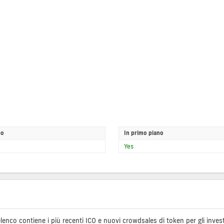
po
In primo piano
Yes
e elenco contiene i più recenti ICO e nuovi crowdsales di token per gli inve