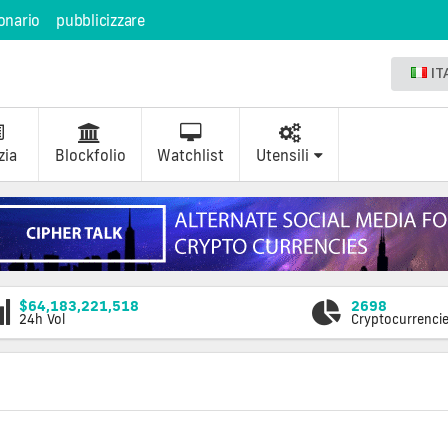
onario
pubblicizzare
IT
zia
Blockfolio
Watchlist
Utensili
$64,183,221,518
2698
24h Vol
Cryptocurrenci