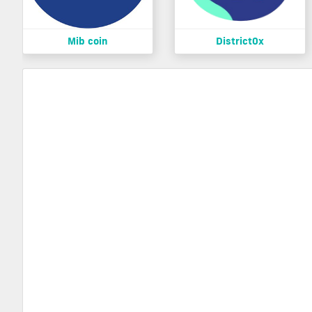
Mib coin
District0x