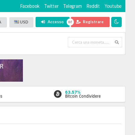
Facebook
Twitter
Telegram
Reddit
Youtube
Accesso
Registrare
A
USD
63.57%
es
Bitcoin Condividere