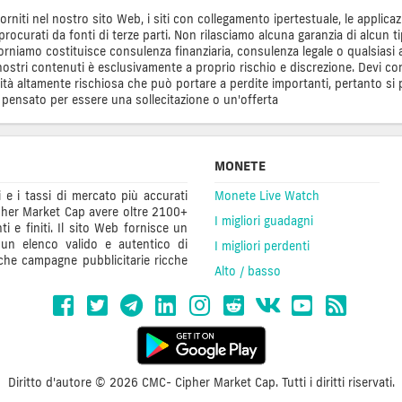
 forniti nel nostro sito Web, i siti con collegamento ipertestuale, le applicaz
 procurati da fonti di terze parti. Non rilasciamo alcuna garanzia di alcun 
iamo costituisce consulenza finanziaria, consulenza legale o qualsiasi al
tri contenuti è esclusivamente a proprio rischio e discrezione. Devi condur
ività altamente rischiosa che può portare a perdite importanti, pertanto si 
 pensato per essere una sollecitazione o un'offerta
MONETE
 e i tassi di mercato più accurati
Monete Live Watch
 Cipher Market Cap avere oltre 2100+
I migliori guadagni
nti e finiti. Il sito Web fornisce un
, un elenco valido e autentico di
I migliori perdenti
nche campagne pubblicitarie ricche
Alto / basso
Diritto d'autore © 2026 CMC- Cipher Market Cap. Tutti i diritti riservati.