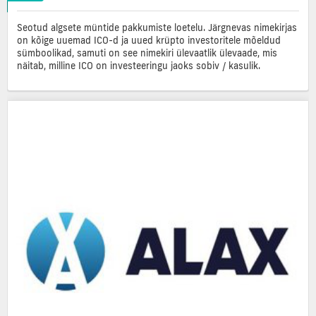
Seotud algsete müntide pakkumiste loetelu. Järgnevas nimekirjas
on kõige uuemad ICO-d ja uued krüpto investoritele mõeldud
sümboolikad, samuti on see nimekiri ülevaatlik ülevaade, mis
näitab, milline ICO on investeeringu jaoks sobiv / kasulik.