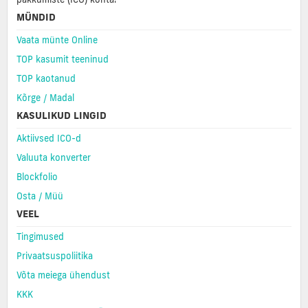
MÜNDID
Vaata münte Online
TOP kasumit teeninud
TOP kaotanud
Kõrge / Madal
KASULIKUD LINGID
Aktiivsed ICO-d
Valuuta konverter
Blockfolio
Osta / Müü
VEEL
Tingimused
Privaatsuspoliitika
Võta meiega ühendust
KKK