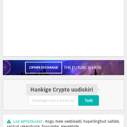
Hankige Crypto uudiskiri
Telli
Loe lahtiütlusest
: Kogu meie veebisaidi, hüperlingitud saitide,
seotud rakenduste, foorumite, ajaveebide,