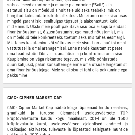
sotsiaalmeediakontode ja muude platvormide ("Sait") siin
esitatud sisu on mõeldud ainult teie üldiseks teabeks, mis on
hangitud kolmandate isikute allikatest. Me ei anna meie sisu osas
mingeid garantiisid, sealhulgas täpsust ja ajakohastust, kuid
mitte ainult. Ükski meie poolt pakutava sisu osa ei kujuta endast
finantsnõustamist, õigusnõustamist ega muud nõustamist, mis
on mõeldud teie konkreetseks toetumiseks mis tahes eesmärgil.
Mis tahes kasutamine või sõltuvus meie sisust on ainuüksi omal
vastutusel ja omal äranägemisel. Enne nende kasutamist peate
oma teadustööd läbi viima, analüüsima ja kontrollima oma sisu.
Kauplemine on väga riskantne tegevus, mis võib põhjustada
suuri kahjusid, palun konsulteerige enne oma otsuse langetamist
oma finantsnõustajaga. Meie saidi sisu ei tohi olla pakkumine ega
pakkumine
CMC- CIPHER MARKET CAP
CMC- Cipher Market Cap näitab kõige täpsemaid hindu reaalajas,
graafikuid ja turuosa ülemmääri usaldusväärsete TOP
krüptovahetuste kaudu kogu maailmast. CCT-l on üle 1500
krüptovaluuta kursi, usaldusväärsed ajaloolised andmed ja
üksikasjad aktiivsete, tulevaste ja lõpetatud esialgsete müntide
pakkumiste (ICO) kohta.