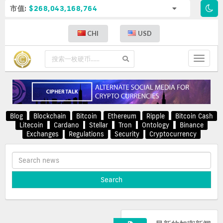
市值:
$268,043,168,764
CHI
USD
Toggle
navigat
Blog
Blockchain
Bitcoin
Ethereum
Ripple
Bitcoin Cash
Litecoin
Cardano
Stellar
Tron
Ontology
Binance
Exchanges
Regulations
Security
Cryptocurrency