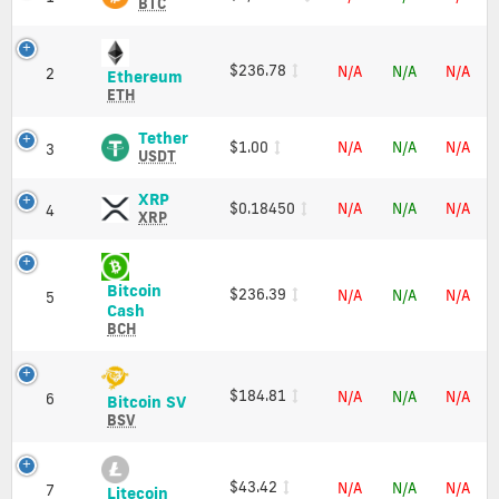
(BTC)
BTC
新
Price,
的
Charts
and
24h
$236.78
N/A
N/A
N/A
2
Ethereum
Ethereum
Market
高/
(ETH)
ETH
Cap
低
Price,
加
Charts
Tether
Tether
$1.00
N/A
N/A
N/A
3
密
and
(USDT)
USDT
货
Market
Price,
Cap
Charts
XRP
币
XRP
$0.18450
N/A
N/A
N/A
4
and
(XRP)
XRP
Market
Price,
Cap
Charts
and
Bitcoin
$236.39
N/A
N/A
N/A
Market
5
Bitcoin
Cash
Cap
Cash
BCH
(BCH)
Price,
Charts
$184.81
N/A
N/A
N/A
6
Bitcoin
Bitcoin SV
and
SV
BSV
Market
(BSV)
Cap
Price,
Charts
$43.42
N/A
N/A
N/A
7
Litecoin
Litecoin