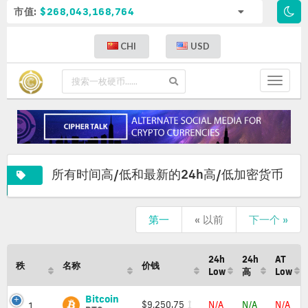
市值:
$268,043,168,764
CHI
USD
Toggle
navigat
所有时间高/低和最新的24h高/低加密货币
所
第一
« 以前
下一个 »
有
时
间
24h
24h
AT
高/
秩
名称
价钱
Low
高
Low
低
和
Bitcoin
Bitcoin
$9,250.75
N/A
N/A
N/A
最
1