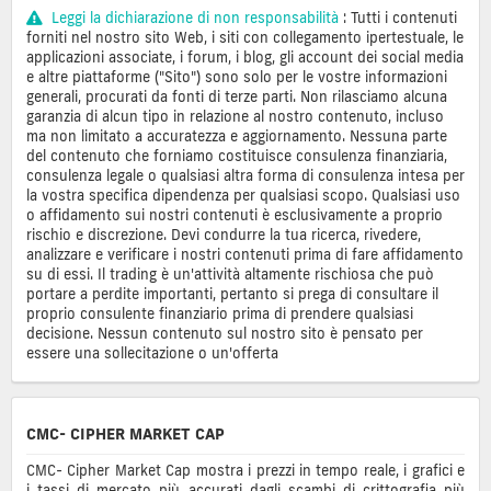
Leggi la dichiarazione di non responsabilità
: Tutti i contenuti
forniti nel nostro sito Web, i siti con collegamento ipertestuale, le
applicazioni associate, i forum, i blog, gli account dei social media
e altre piattaforme ("Sito") sono solo per le vostre informazioni
generali, procurati da fonti di terze parti. Non rilasciamo alcuna
garanzia di alcun tipo in relazione al nostro contenuto, incluso
ma non limitato a accuratezza e aggiornamento. Nessuna parte
del contenuto che forniamo costituisce consulenza finanziaria,
consulenza legale o qualsiasi altra forma di consulenza intesa per
la vostra specifica dipendenza per qualsiasi scopo. Qualsiasi uso
o affidamento sui nostri contenuti è esclusivamente a proprio
rischio e discrezione. Devi condurre la tua ricerca, rivedere,
analizzare e verificare i nostri contenuti prima di fare affidamento
su di essi. Il trading è un'attività altamente rischiosa che può
portare a perdite importanti, pertanto si prega di consultare il
proprio consulente finanziario prima di prendere qualsiasi
decisione. Nessun contenuto sul nostro sito è pensato per
essere una sollecitazione o un'offerta
CMC- CIPHER MARKET CAP
CMC- Cipher Market Cap mostra i prezzi in tempo reale, i grafici e
i tassi di mercato più accurati dagli scambi di crittografia più