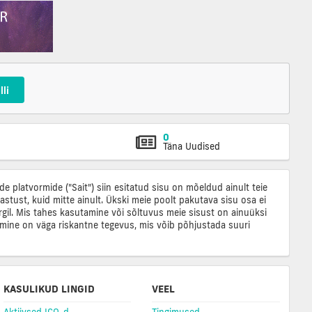
lli
0
Täna Uudised
e platvormide ("Sait") siin esitatud sisu on mõeldud ainult teie
astust, kuid mitte ainult. Ükski meie poolt pakutava sisu osa ei
l. Mis tahes kasutamine või sõltuvus meie sisust on ainuüksi
emine on väga riskantne tegevus, mis võib põhjustada suuri
KASULIKUD LINGID
VEEL
Aktiivsed ICO-d
Tingimused