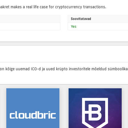
ret makes a real life case for cryptocurrency transactions.
Soovitatavad
Yes
on kõige uuemad ICO-d ja uued krüpto investoritele mõeldud sümboolikad, 