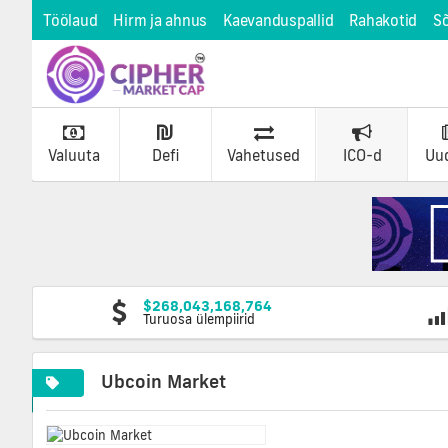
Töölaud
Hirm ja ahnus
Kaevanduspallid
Rahakotid
S
Valuuta
Defi
Vahetused
ICO-d
Uu
$268,043,168,764
Turuosa ülempiirid
Ubcoin Market