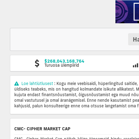
Ha
$268,043,168,764
Turuosa ülempiirid
Loe lahtiütlusest
: Kogu meie veebisaidi, hüperlingitud saitide
üldiseks teabeks, mis on hangitud kolmandate isikute allikatest. M
kujuta endast finantsnõustamist, õigusnõustamist ega muud nõus
omal vastutusel ja omal äranägemisel. Enne nende kasutamist pea
kahjusid, palun konsulteerige enne oma otsuse langetamist oma fi
CMC- CIPHER MARKET CAP
CMC- Cipher Market Cap näitab kõige täpsemaid hindu reaalajas