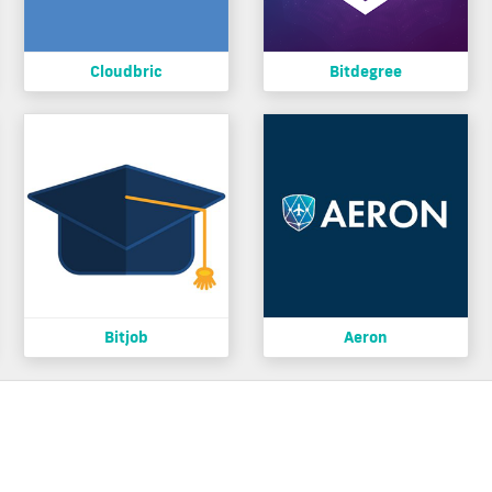
Cloudbric
Bitdegree
Bitjob
Aeron