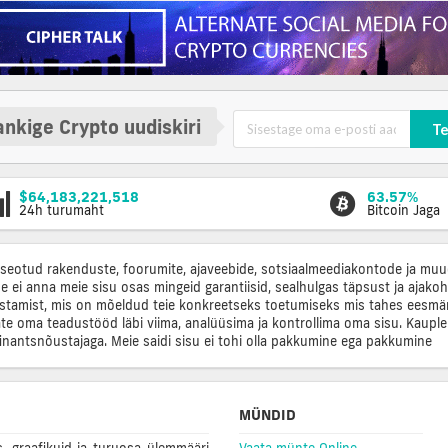
nkige Crypto uudiskiri
Te
$64,183,221,518
63.57%
24h turumaht
Bitcoin Jaga
, seotud rakenduste, foorumite, ajaveebide, sotsiaalmeediakontode ja muud
e ei anna meie sisu osas mingeid garantiisid, sealhulgas täpsust ja ajakoh
tamist, mis on mõeldud teie konkreetseks toetumiseks mis tahes eesmärgi
te oma teadustööd läbi viima, analüüsima ja kontrollima oma sisu. Kaupl
nantsnõustajaga. Meie saidi sisu ei tohi olla pakkumine ega pakkumine
MÜNDID
, graafikuid ja turuosa ülemmääri
Vaata münte Online