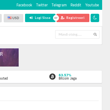
Facebook
Twitter
Telegram
Reddit
Youtube
Logi Sisse
Registreeri
USD
63.57%
luutad
Bitcoin Jaga