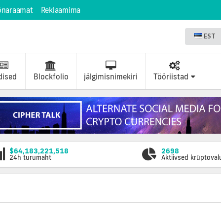
õnaraamat
Reklaamima
EST
dised
Blockfolio
jälgimisnimekiri
Tööriistad
$64,183,221,518
2698
24h turumaht
Aktiivsed krüptova