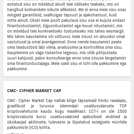
esitatud sisu on mõeldud ainult teie üldiseks teabeks, mis on
hangitud kolmandate isikute allikatest. Me ei anna meie sisu osas
mingeid garantiisid, sealhulgas täpsust ja ajakohastust, kuid
mitte ainult. Ükski meie poolt pakutava sisu osa ei kujuta endast
finantsnõustamist, õigusnõustamist ega muud nõustamist, mis
on mõeldud teie konkreetseks toetumiseks mis tahes eesmärgil.
Mis tahes kasutamine või sõltuvus meie sisust on ainuüksi omal
vastutusel ja omal äranägemisel. Enne nende kasutamist peate
oma teadustööd läbi viima, analüüsima ja kontrollima oma sisu.
Kauplemine on väga riskantne tegevus, mis võib põhjustada
suuri kahjusid, palun konsulteerige enne oma otsuse langetamist
oma finantsnõustajaga. Meie saidi sisu ei tohi olla pakkumine ega
pakkumine
CMC- CIPHER MARKET CAP
CMC- Cipher Market Cap näitab kõige täpsemaid hindu reaalajas,
graafikuid ja turuosa ülemmääri usaldusväärsete TOP
krüptovahetuste kaudu kogu maailmast. CCT-l on üle 1500
krüptovaluuta kursi, usaldusväärsed ajaloolised andmed ja
üksikasjad aktiivsete, tulevaste ja lõpetatud esialgsete müntide
pakkumiste (ICO) kohta.