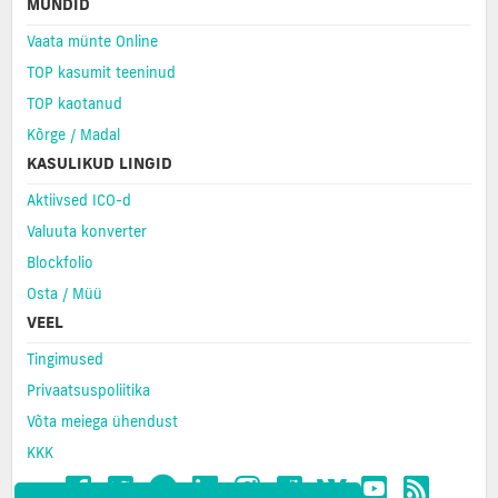
MÜNDID
Vaata münte Online
TOP kasumit teeninud
TOP kaotanud
Kõrge / Madal
KASULIKUD LINGID
Aktiivsed ICO-d
Valuuta konverter
Blockfolio
Osta / Müü
VEEL
Tingimused
Privaatsuspoliitika
Võta meiega ühendust
KKK