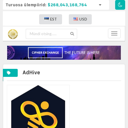
Turuosa ülempiirid:
$268,043,168,764
EST
USD
Toggle
navigat
AdHive