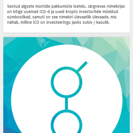
Seotud algsete müntide pakkumiste loetelu. Järgnevas nimekirjas
on kõige uuemad ICO-d ja uued krüpto investoritele mõeldud
sümboolikad, samuti on see nimekiri ülevaatlik ülevaade, mis
näitab, milline ICO on investeeringu jaoks sobiv / kasulik.