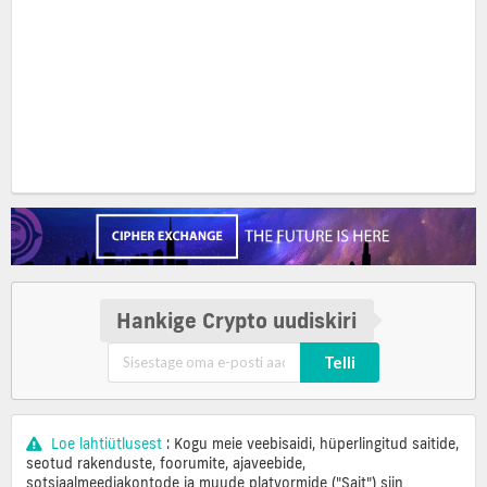
Hankige Crypto uudiskiri
Telli
Loe lahtiütlusest
: Kogu meie veebisaidi, hüperlingitud saitide,
seotud rakenduste, foorumite, ajaveebide,
sotsiaalmeediakontode ja muude platvormide ("Sait") siin