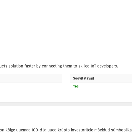
ucts solution faster by connecting them to skilled IoT developers.
Soovitatavad
Yes
on kõige uuemad ICO-d ja uued krüpto investoritele mõeldud sümboolikad, 