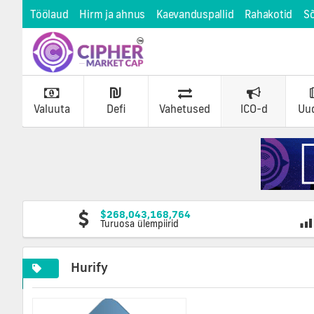
Töölaud
Hirm ja ahnus
Kaevanduspallid
Rahakotid
S
Valuuta
Defi
Vahetused
ICO-d
Uu
$268,043,168,764
Turuosa ülempiirid
Hurify