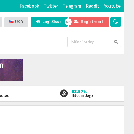
Facebook
Twitter
Telegram
Reddit
Youtube
Logi Sisse
Registreeri
USD
63.57%
luutad
Bitcoin Jaga