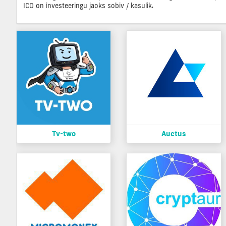
ICO on investeeringu jaoks sobiv / kasulik.
Tv-two
Auctus