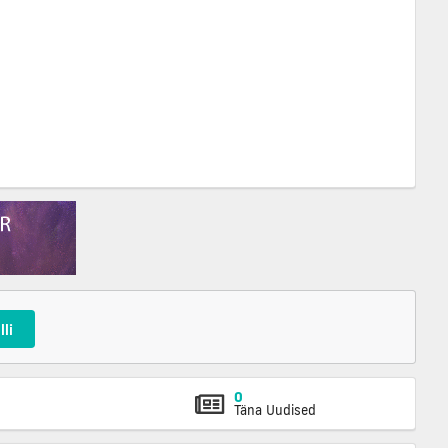
lli
0
Täna Uudised