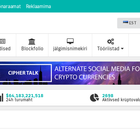
õnaraamat
Reklaamima
EST
dised
Blockfolio
jälgimisnimekiri
Tööriistad
$64,183,221,518
2698
24h turumaht
Aktiivsed krüptova