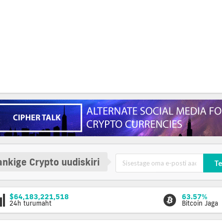
nkige Crypto uudiskiri
Te
$64,183,221,518
63.57%
24h turumaht
Bitcoin Jaga