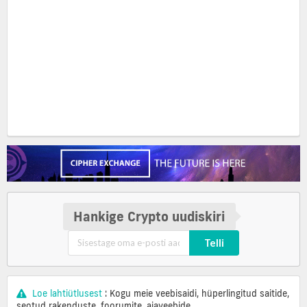
Hankige Crypto uudiskiri
Telli
Loe lahtiütlusest
: Kogu meie veebisaidi, hüperlingitud saitide,
seotud rakenduste, foorumite, ajaveebide,