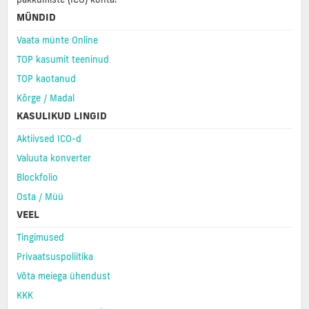
MÜNDID
Vaata münte Online
TOP kasumit teeninud
TOP kaotanud
Kõrge / Madal
KASULIKUD LINGID
Aktiivsed ICO-d
Valuuta konverter
Blockfolio
Osta / Müü
VEEL
Tingimused
Privaatsuspoliitika
Võta meiega ühendust
KKK