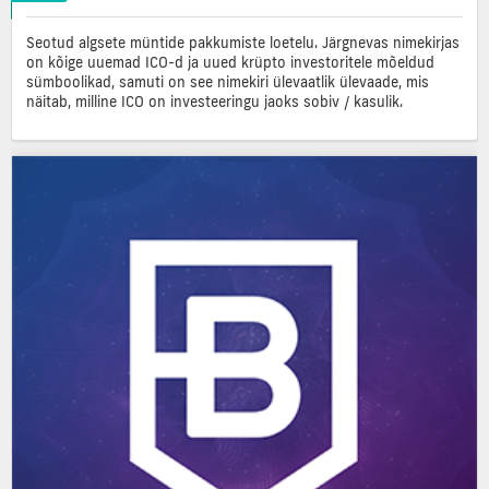
Seotud algsete müntide pakkumiste loetelu. Järgnevas nimekirjas
on kõige uuemad ICO-d ja uued krüpto investoritele mõeldud
sümboolikad, samuti on see nimekiri ülevaatlik ülevaade, mis
näitab, milline ICO on investeeringu jaoks sobiv / kasulik.