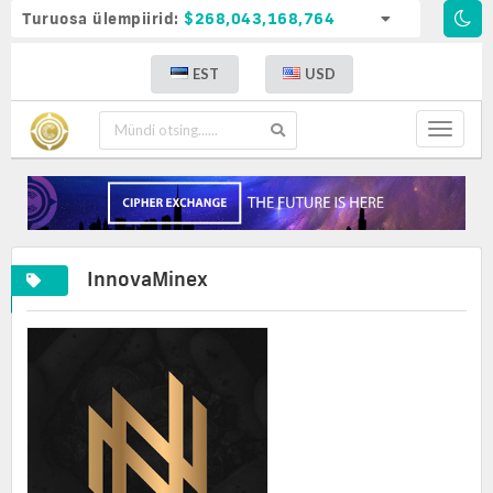
Turuosa ülempiirid:
$268,043,168,764
EST
USD
Toggle
navigat
InnovaMinex