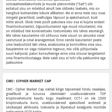
sotsiaalmeediakontode ja muude platvormide ("Sait") siin
esitatud sisu on mõeldud ainult teie üldiseks teabeks, mis on
hangitud kolmandate isikute allikatest. Me ei anna meie sisu osas
mingeid garantiisid, sealhulgas täpsust ja ajakohastust, kuid
mitte ainult. Ükski meie poolt pakutava sisu osa ei kujuta endast
finantsnõustamist, õigusnõustamist ega muud nõustamist, mis
on mõeldud teie konkreetseks toetumiseks mis tahes eesmärgil.
Mis tahes kasutamine või sõltuvus meie sisust on ainuüksi omal
vastutusel ja omal äranägemisel. Enne nende kasutamist peate
oma teadustööd läbi viima, analüüsima ja kontrollima oma sisu.
Kauplemine on väga riskantne tegevus, mis võib põhjustada
suuri kahjusid, palun konsulteerige enne oma otsuse langetamist
oma finantsnõustajaga. Meie saidi sisu ei tohi olla pakkumine ega
pakkumine
CMC- CIPHER MARKET CAP
CMC- Cipher Market Cap näitab kõige täpsemaid hindu reaalajas,
graafikuid ja turuosa ülemmääri usaldusväärsete TOP
krüptovahetuste kaudu kogu maailmast. CCT-l on üle 1500
krüptovaluuta kursi, usaldusväärsed ajaloolised andmed ja
üksikasjad aktiivsete, tulevaste ja lõpetatud esialgsete müntide
pakkumiste (ICO) kohta.