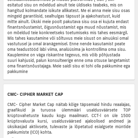
esitatud sisu on mõeldud ainult teie üldiseks teabeks, mis on
hangitud kolmandate isikute allikatest. Me ei anna meie sisu osas
mingeid garantiisid, sealhulgas täpsust ja ajakohastust, kuid
mitte ainult. Ükski meie poolt pakutava sisu osa ei kujuta endast
finantsnõustamist, õigusnõustamist ega muud nõustamist, mis
on mõeldud teie konkreetseks toetumiseks mis tahes eesmärgil.
Mis tahes kasutamine või sõltuvus meie sisust on ainuüksi omal
vastutusel ja omal äranägemisel. Enne nende kasutamist peate
oma teadustööd läbi viima, analüüsima ja kontrollima oma sisu.
Kauplemine on väga riskantne tegevus, mis võib põhjustada
suuri kahjusid, palun konsulteerige enne oma otsuse langetamist
oma finantsnõustajaga. Meie saidi sisu ei tohi olla pakkumine ega
pakkumine
CMC- CIPHER MARKET CAP
CMC- Cipher Market Cap näitab kõige täpsemaid hindu reaalajas,
graafikuid ja turuosa ülemmääri usaldusväärsete TOP
krüptovahetuste kaudu kogu maailmast. CCT-l on üle 1500
krüptovaluuta kursi, usaldusväärsed ajaloolised andmed ja
üksikasjad aktiivsete, tulevaste ja lõpetatud esialgsete müntide
pakkumiste (ICO) kohta.