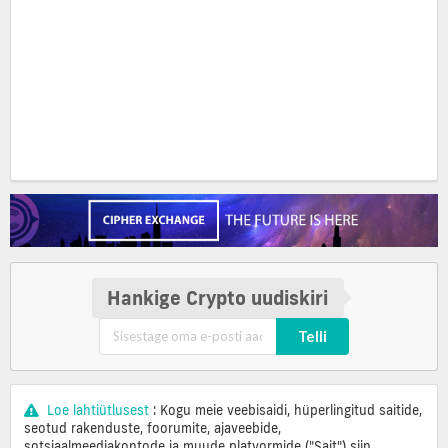
Hankige Crypto uudiskiri
Telli
Loe lahtiütlusest
: Kogu meie veebisaidi, hüperlingitud saitide,
seotud rakenduste, foorumite, ajaveebide,
sotsiaalmeediakontode ja muude platvormide ("Sait") siin