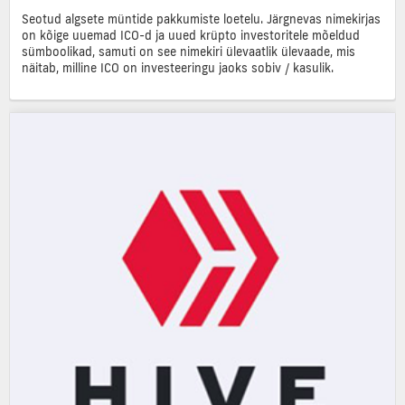
Seotud algsete müntide pakkumiste loetelu. Järgnevas nimekirjas
on kõige uuemad ICO-d ja uued krüpto investoritele mõeldud
sümboolikad, samuti on see nimekiri ülevaatlik ülevaade, mis
näitab, milline ICO on investeeringu jaoks sobiv / kasulik.