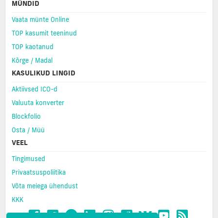
MÜNDID
Vaata münte Online
TOP kasumit teeninud
TOP kaotanud
Kõrge / Madal
KASULIKUD LINGID
Aktiivsed ICO-d
Valuuta konverter
Blockfolio
Osta / Müü
VEEL
Tingimused
Privaatsuspoliitika
Võta meiega ühendust
KKK